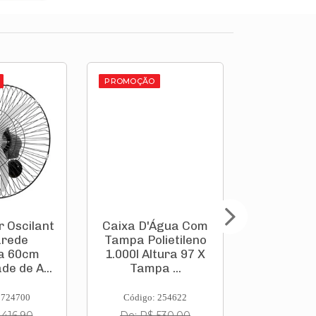
PROMOÇÃO
PROMOÇÃO
r Oscilante
Caixa D'Água Com
Conjuga
arede
Tampa Polietileno
Box So
a 60cm
1.000l Altura 97 X
Springs
de de A...
Tampa ...
Prola
88x188
 724700
Código: 254622
Código:
 416,90
De: R$ 530,00
De: R$ 