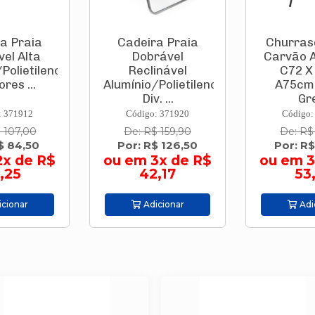
a Praia
Cadeira Praia
Churras
el Alta
Dobrável
Carvão 
Polietileno
Reclinável
C72 X
ores ...
Alumínio/Polietileno
A75cm
Div. ...
Gre
: 371912
Código: 371920
Código:
 107,00
De: R$ 159,90
De: R$
$ 84,50
Por: R$ 126,50
Por: R$
2x de R$
ou em 3x de R$
ou em 3
,25
42,17
53
cionar
Adicionar
Adi