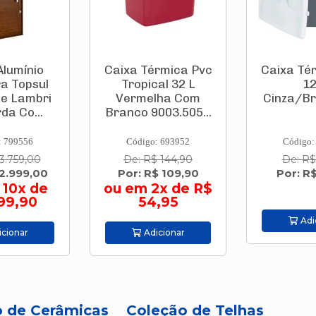
Alumínio
Caixa Térmica Pvc
Caixa Té
ra Topsul
Tropical 32 L
12
te Lambri
Vermelha Com
Cinza/Br
da Co...
Branco 9003.505...
: 799556
Código: 693952
Código:
3.759,00
De: R$ 144,90
De: R$
 2.999,00
Por: R$ 109,90
Por: R
 10x de
ou em 2x de R$
99,90
54,95
Adi
cionar
Adicionar
o de Cerâmicas
Coleção de Telhas