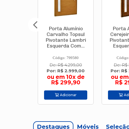
âmica
Porta Alumínio
Porta 
nte Bold
Carvalho Topsul
Cerejei
 Cm "A"
Pivotante Lambri
Pivotan
lle Beige
Esquerda Com...
Esquer
 Br...
: 830712
Código: 799580
Código
De: R$ 4.299,00
De: R$ 
7,90/m²
Por: R$ 2.999,00
Por: R$
ou em 10x de
ou em
R$ 299,90
R$ 2
icionar
Adicionar
Adi
Destaques
Móveis
Seleçã