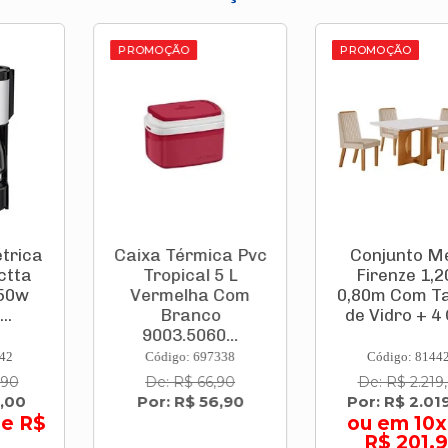
O
PROMOÇÃO
rmica Pvc
Conjunto Mesa
Luminá
cal 5 L
Firenze 1,20 X
Sobrep
lha Com
0,80m Com Tampo
120cm 3
anco
de Vidro + 4 Ca...
240v 
5060...
650
: 697338
Código: 814423
Código:
$ 66,90
De: R$ 2.219,00
R$ 2
$ 56,90
Por: R$ 2.019,00
ou em 10x de
R$ 201,90