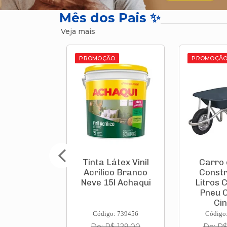
Mês dos Pais ✨
Veja mais
O
PROMOÇÃO
PROMOÇÃ
 Corrida
Tinta Látex Vinil
Carro
aqui 20kg
Acrílico Branco
Constr
Neve 15l Achaqui
Litros 
Pneu 
Cin
: 835927
Código: 739456
Código
$ 65,90
De: R$ 129,00
De: R$