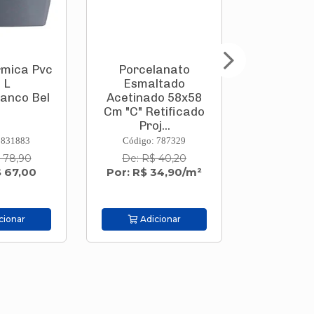
rmica Pvc
Porcelanato
Caixa Tér
 L
Esmaltado
19 L Azu
anco Bel
Acetinado 58x58
Be
Cm "C" Retificado
Proj...
 831883
Código: 787329
Código:
 78,90
De: R$ 40,20
De: R$
$ 67,00
Por: R$ 34,90/m²
Por: R$
cionar
Adicionar
Adic