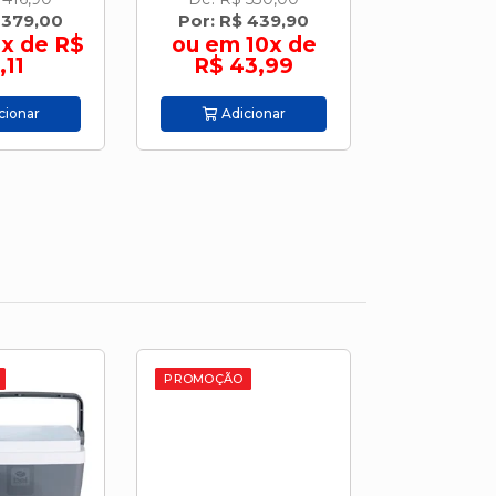
 379,00
Por: R$ 439,90
Por: R$
x de R$
ou em 10x de
ou em 
,11
R$ 43,99
R$ 6
cionar
Adicionar
Adic
PROMOÇÃO
PROMOÇÃO