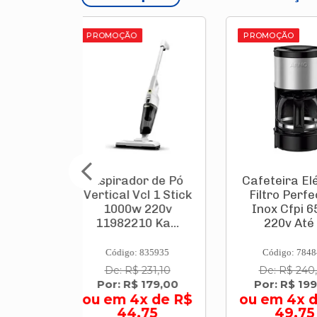
O
PROMOÇÃO
PROMOÇÃ
dor de Pó
Cafeteira Elétrica
Caixa Té
Vcl 1 Stick
Filtro Perfectta
Tropi
w 220v
Inox Cfpi 650w
Verme
10 Ka...
220v Até ...
Br
9003.
: 835935
Código: 784842
Código
$ 231,10
De: R$ 240,90
De: R
$ 179,00
Por: R$ 199,00
Por: R
4x de R$
ou em 4x de R$
4,75
49,75