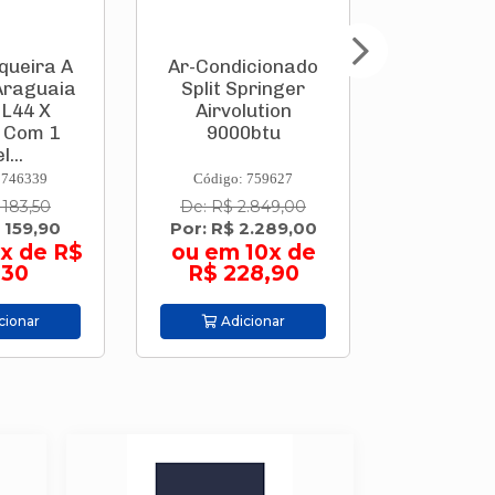
queira A
Ar-Condicionado
Parafusa
Araguaia
Split Springer
Bate
 L44 X
Airvolution
(Integ
 Com 1
9000btu
3,6v Go
l...
Pontas 
 746339
Código: 759627
Código:
 183,50
De: R$ 2.849,00
De: R$ 
 159,90
Por: R$ 2.289,00
Por: R$
x de R$
ou em 10x de
ou em 9
,30
R$ 228,90
44,
cionar
Adicionar
Adic