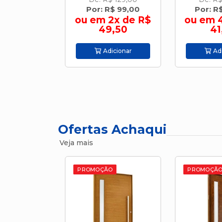
R$ 59,90
Por: R$ 99,00
Por: R
ou em 2x de R$
ou em 
49,50
41
icionar
Adicionar
Adi
Ofertas Achaqui
Veja mais
PROMOÇÃO
PROMOÇÃ