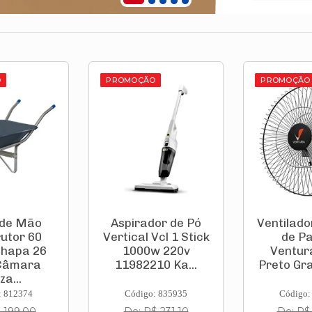
O
PROMOÇÃO
PROMOÇÃO
 de Mão
Aspirador de Pó
Ventilado
utor 60
Vertical Vcl 1 Stick
de P
Chapa 26
1000w 220v
Ventur
Câmara
11982210 Ka...
Preto Gra
za...
: 812374
Código: 835935
Código:
 199,00
De: R$ 231,10
De: R$