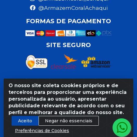
@ArmazemCoralAchaqui
FORMAS DE PAGAMENTO
SITE SEGURO
O nosso site coleta cookies próprios e de
Razão Social: Armazém Coral LTDA - Rua da Praia,
terceiros para proporcionar uma experiência
103 - São José - Recife/PE - CEP 50020-550 -
personalizada ao usuário, apresentar
CNPJ 11.623.188/0027-80
publicidade relevante de acordo com o seu
perfil e melhorar a qualidade do nosso site.
Aceito
Negar não essenciais
Preferências de Cookies