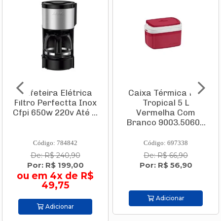
Caixa Térmica Pvc
Conjunto Mesa
Tropical 5 L
Firenze 1,20 X 0,80m
Vermelha Com
Com Tampo de Vidro
Branco 9003.5060...
+ 4 Ca...
Código: 697338
Código: 814423
De: R$ 66,90
De: R$ 2.219,00
Por: R$ 56,90
Por: R$ 2.019,00
ou em 10x de R$
201,90
Adicionar
Adicionar