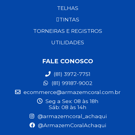
TELHAS
TINTAS
TORNEIRAS E REGISTROS
UTILIDADES
FALE CONOSCO
(81) 3972-7751
(81) 99187-9002
ecommerce@armazemcoral.com.br
Seg a Sex: 08 às 18h
Sáb: 08 às 14h
@armazemcoral_achaqui
@ArmazemCoralAchaqui