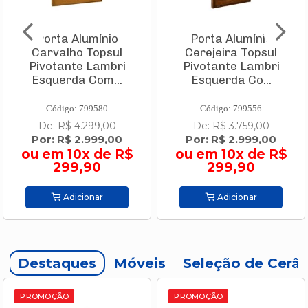
Porta Alumínio
Caixa Térmica Pvc
Cerejeira Topsul
Tropical 32 L
Pivotante Lambri
Vermelha Com
Esquerda Co...
Branco 9003.505...
Código: 799556
Código: 693952
De: R$ 3.759,00
De: R$ 144,90
Por: R$ 2.999,00
Por: R$ 109,90
ou em 10x de R$
ou em 2x de R$
299,90
54,95
Adicionar
Adicionar
Destaques
Móveis
Seleção de Cerâ
PROMOÇÃO
PROMOÇÃO