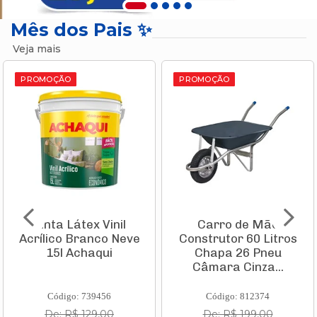
Mês dos Pais ✨
Veja mais
PROMOÇÃO
PROMOÇÃO
Carro de Mão
Aspirador de Pó
Construtor 60 Litros
Vertical Vcl 1 Stick
Chapa 26 Pneu
1000w 220v
Câmara Cinza...
11982210 Ka...
Código: 812374
Código: 835935
De: R$ 199,00
De: R$ 231,10