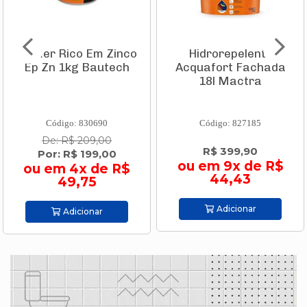
Primer Rico Em Zinco
Hidrorepelente
Ep Zn 1kg Bautech
Acquafort Fachada
18l Mactra
Código: 830690
Código: 827185
De: R$ 209,00
R$ 399,90
Por: R$ 199,00
ou em 9x de R$
ou em 4x de R$
44,43
49,75
Adicionar
Adicionar