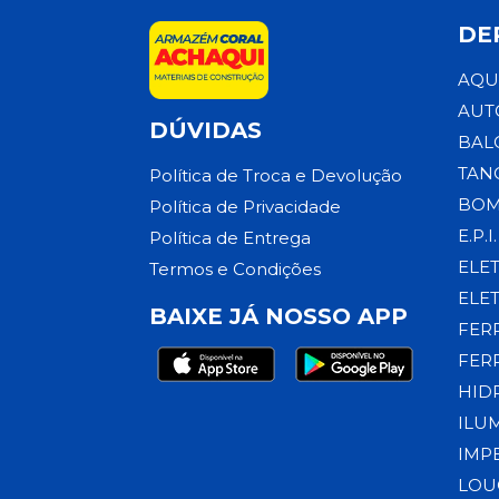
DE
AQU
AUT
DÚVIDAS
BAL
TAN
Política de Troca e Devolução
BOM
Política de Privacidade
E.P.I.
Política de Entrega
ELE
Termos e Condições
ELE
BAIXE JÁ NOSSO APP
FER
FER
HID
ILU
IMP
LOU