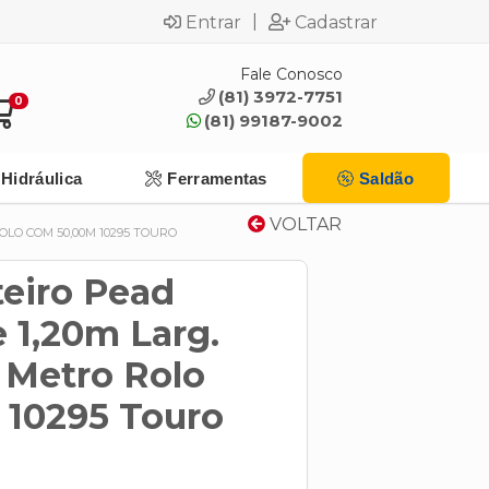
|
Entrar
Cadastrar
Fale Conosco
(81) 3972-7751
0
(81) 99187-9002
Hidráulica
Ferramentas
Saldão
VOLTAR
OLO COM 50,00M 10295 TOURO
teiro Pead
 1,20m Larg.
 Metro Rolo
10295 Touro