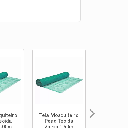
uiteiro
Tela Mosquiteiro
Tela Fac
ecida
Pead Tecida
Pead Tec
1,00m
Verde 1,50m
Verde 3,0m 