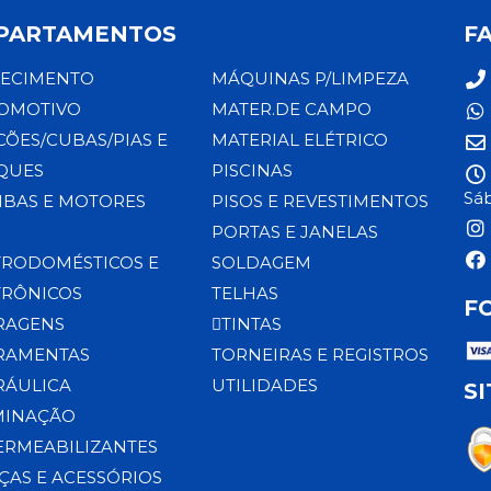
PARTAMENTOS
F
ECIMENTO
MÁQUINAS P/LIMPEZA
OMOTIVO
MATER.DE CAMPO
CÕES/CUBAS/PIAS E
MATERIAL ELÉTRICO
QUES
PISCINAS
Sáb
BAS E MOTORES
PISOS E REVESTIMENTOS
PORTAS E JANELAS
TRODOMÉSTICOS E
SOLDAGEM
TRÔNICOS
TELHAS
F
RAGENS
TINTAS
RAMENTAS
TORNEIRAS E REGISTROS
RÁULICA
UTILIDADES
S
MINAÇÃO
ERMEABILIZANTES
ÇAS E ACESSÓRIOS