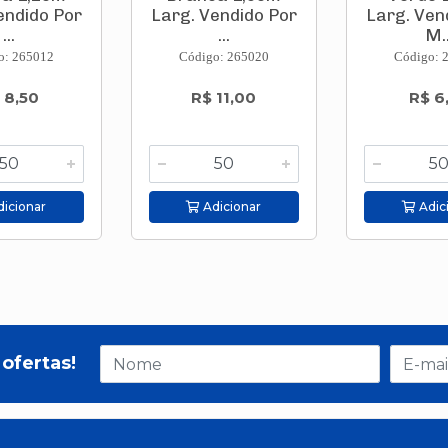
endido Por
Larg. Vendido Por
Larg. Ven
...
...
M..
o: 265012
Código: 265020
Código: 
 8,50
R$ 11,00
R$ 6
icionar
Adicionar
Adic
ofertas!