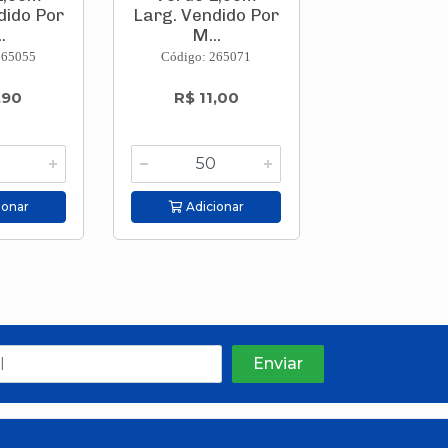
dido Por
Larg. Vendido Por
Vendido 
.
M...
Metro ..
265055
Código: 265071
Código: 265
,90
R$ 11,00
R$ 21,0
ionar
Adicionar
Adicion