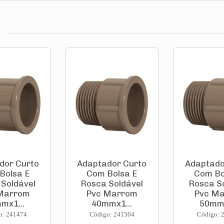
dor Curto
Adaptador Curto
Adaptado
Bolsa E
Com Bolsa E
Com Bo
Soldável
Rosca Soldável
Rosca S
Marrom
Pvc Marrom
Pvc M
mx1...
40mmx1...
50mmx
o: 241474
Código: 241504
Código: 