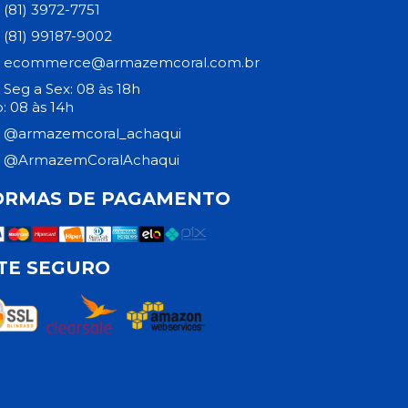
(81) 3972-7751
(81) 99187-9002
ecommerce@armazemcoral.com.br
Seg a Sex: 08 às 18h
: 08 às 14h
@armazemcoral_achaqui
@ArmazemCoralAchaqui
ORMAS DE PAGAMENTO
ITE SEGURO