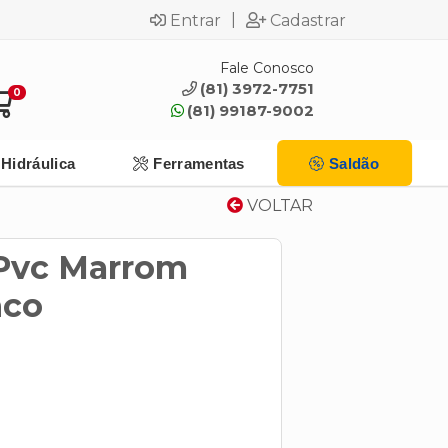
|
Entrar
Cadastrar
Fale Conosco
(81) 3972-7751
0
(81) 99187-9002
Hidráulica
Ferramentas
Saldão
VOLTAR
 Pvc Marrom
co