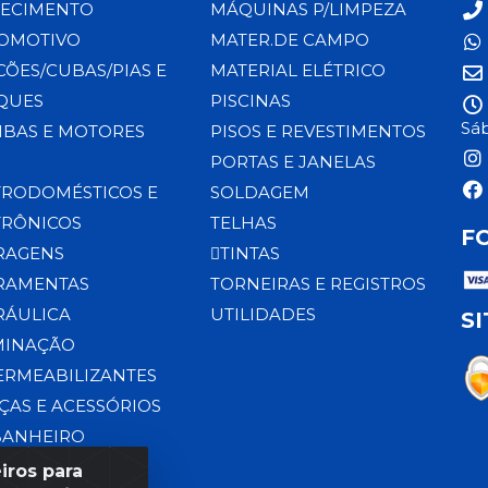
ECIMENTO
MÁQUINAS P/LIMPEZA
OMOTIVO
MATER.DE CAMPO
CÕES/CUBAS/PIAS E
MATERIAL ELÉTRICO
QUES
PISCINAS
Sáb
BAS E MOTORES
PISOS E REVESTIMENTOS
PORTAS E JANELAS
TRODOMÉSTICOS E
SOLDAGEM
TRÔNICOS
TELHAS
F
RAGENS
TINTAS
RAMENTAS
TORNEIRAS E REGISTROS
RÁULICA
UTILIDADES
S
MINAÇÃO
ERMEABILIZANTES
ÇAS E ACESSÓRIOS
BANHEIRO
iros para