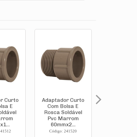
r Curto
Adaptador Curto
Adaptador
lsa E
Com Bolsa E
Anel Ved
oldável
Rosca Soldável
Para Ca
arrom
Pvc Marrom
D'Água Sol
1...
60mmx2...
Pvc Ma.
241512
Código: 241520
Código: 241