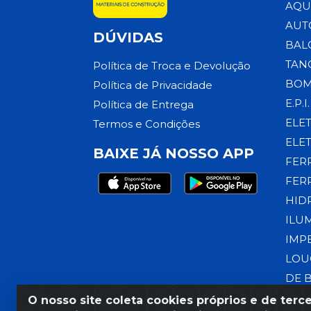
AQU
AUT
DÚVIDAS
BAL
TAN
Política de Troca e Devolução
BOM
Política de Privacidade
E.P.I.
Política de Entrega
ELE
Termos e Condições
ELE
BAIXE JÁ NOSSO APP
FER
FER
HID
ILU
IMP
LOU
DE 
O nosso site coleta cookies próprios e de terce