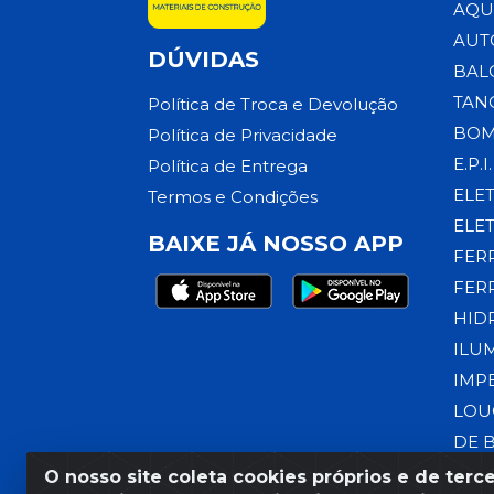
AQU
AUT
DÚVIDAS
BAL
TAN
Política de Troca e Devolução
BOM
Política de Privacidade
E.P.I.
Política de Entrega
ELE
Termos e Condições
ELE
BAIXE JÁ NOSSO APP
FER
FER
HID
ILU
IMP
LOU
DE 
O nosso site coleta cookies próprios e de terce