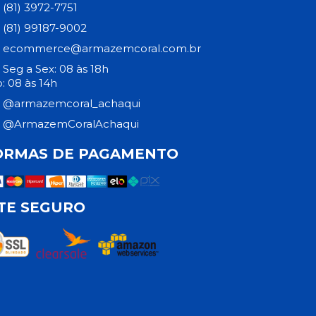
(81) 3972-7751
(81) 99187-9002
ecommerce@armazemcoral.com.br
Seg a Sex: 08 às 18h
: 08 às 14h
@armazemcoral_achaqui
@ArmazemCoralAchaqui
ORMAS DE PAGAMENTO
ITE SEGURO