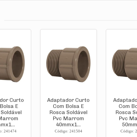
dor Curto
Adaptador Curto
Adaptado
Bolsa E
Com Bolsa E
Com Bo
Soldável
Rosca Soldável
Rosca S
Marrom
Pvc Marrom
Pvc M
mx1...
40mmx1...
50mmx
o: 241474
Código: 241504
Código: 