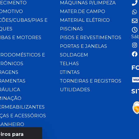
ECIMENTO
MÁQUINAS P/LIMPEZA
OMOTIVO
MATER.DE CAMPO
CÕES/CUBAS/PIAS E
MATERIAL ELÉTRICO
QUES
PISCINAS
Sáb
BAS E MOTORES
PISOS E REVESTIMENTOS
PORTAS E JANELAS
TRODOMÉSTICOS E
SOLDAGEM
TRÔNICOS
TELHAS
F
RAGENS
TINTAS
RAMENTAS
TORNEIRAS E REGISTROS
RÁULICA
UTILIDADES
S
MINAÇÃO
ERMEABILIZANTES
ÇAS E ACESSÓRIOS
BANHEIRO
iros para