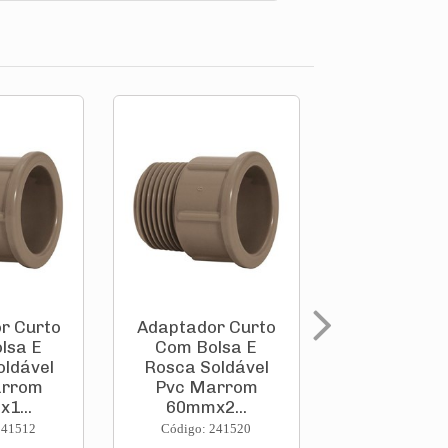
r Curto
Adaptador Curto
Adaptador
lsa E
Com Bolsa E
Anel Ved
oldável
Rosca Soldável
Para Ca
arrom
Pvc Marrom
D'Água Sol
1...
60mmx2...
Pvc Ma.
241512
Código: 241520
Código: 241