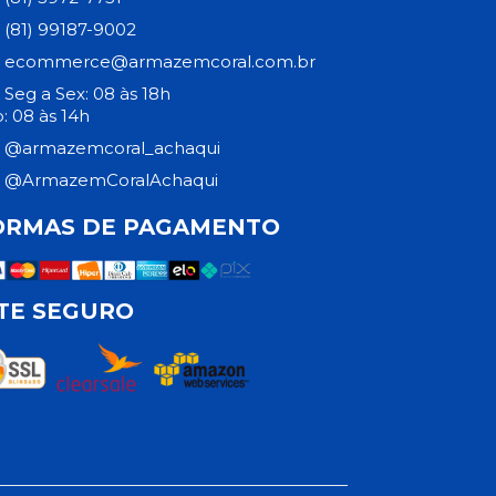
(81) 99187-9002
ecommerce@armazemcoral.com.br
Seg a Sex: 08 às 18h
: 08 às 14h
@armazemcoral_achaqui
@ArmazemCoralAchaqui
ORMAS DE PAGAMENTO
ITE SEGURO