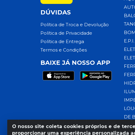
AUT
DÚVIDAS
BAL
TAN
Política de Troca e Devolução
BOM
Política de Privacidade
E.P.I.
Política de Entrega
ELE
Termos e Condições
ELE
BAIXE JÁ NOSSO APP
FER
FER
HID
ILU
IMP
LOU
DE 
O nosso site coleta cookies próprios e de terce
proporcionar uma experiência personalizada ao