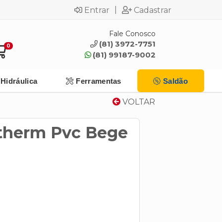
|
Entrar
Cadastrar
Fale Conosco
(81) 3972-7751
0
(81) 99187-9002
Hidráulica
Ferramentas
Saldão
VOLTAR
therm Pvc Bege