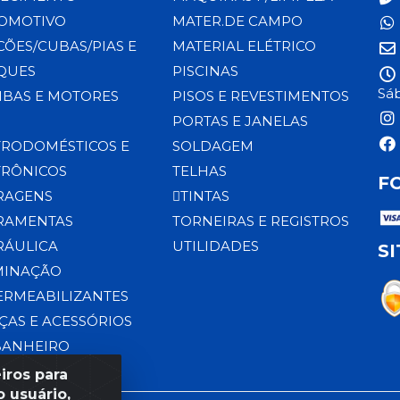
OMOTIVO
MATER.DE CAMPO
CÕES/CUBAS/PIAS E
MATERIAL ELÉTRICO
QUES
PISCINAS
Sáb
BAS E MOTORES
PISOS E REVESTIMENTOS
PORTAS E JANELAS
TRODOMÉSTICOS E
SOLDAGEM
TRÔNICOS
TELHAS
F
RAGENS
TINTAS
RAMENTAS
TORNEIRAS E REGISTROS
RÁULICA
UTILIDADES
S
MINAÇÃO
ERMEABILIZANTES
ÇAS E ACESSÓRIOS
BANHEIRO
iros para
 usuário,