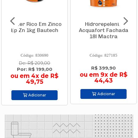
Primer Rico Em Zinco
Hidrorepelente
Ep Zn 1kg Bautech
Acquafort Fachada
18l Mactra
Código: 830690
Código: 827185
De: R$ 209,00
R$ 399,90
Por: R$ 199,00
ou em 9x de R$
ou em 4x de R$
44,43
49,75
Adicionar
Adicionar