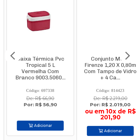
Caixa Térmica Pvc
Conjunto Mesa
Tropical 5 L
Firenze 1,20 X 0,80m
Vermelha Com
Com Tampo de Vidro
Branco 9003.5060...
+ 4 Ca...
Código: 697338
Código: 814423
De: R$ 66,90
De: R$ 2.219,00
Por: R$ 56,90
Por: R$ 2.019,00
ou em 10x de R$
201,90
Adicionar
Adicionar