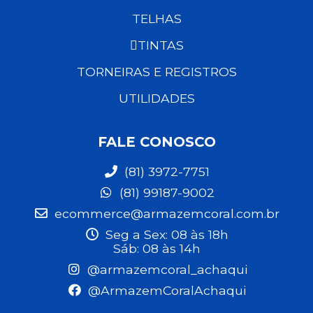
TELHAS
TINTAS
TORNEIRAS E REGISTROS
UTILIDADES
FALE CONOSCO
(81) 3972-7751
(81) 99187-9002
ecommerce@armazemcoral.com.br
Seg a Sex: 08 às 18h
Sáb: 08 às 14h
@armazemcoral_achaqui
@ArmazemCoralAchaqui