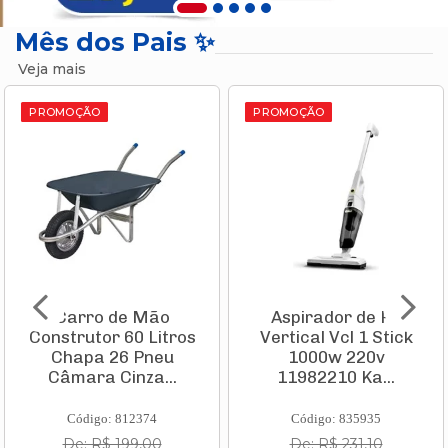
Mês dos Pais ✨
Veja mais
PROMOÇÃO
PROMOÇÃO
Carro de Mão
Aspirador de Pó
Construtor 60 Litros
Vertical Vcl 1 Stick
Chapa 26 Pneu
1000w 220v
Câmara Cinza...
11982210 Ka...
Código: 812374
Código: 835935
De: R$ 199,00
De: R$ 231,10