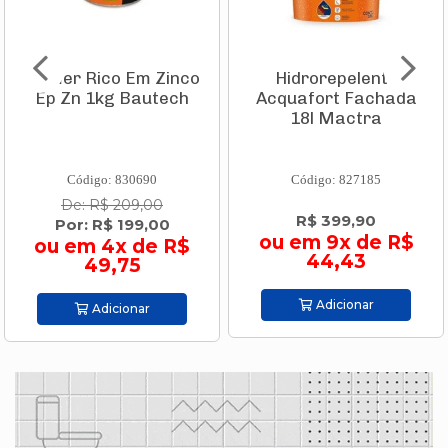
Primer Rico Em Zinco
Hidrorepelente
Ep Zn 1kg Bautech
Acquafort Fachada
18l Mactra
Código: 830690
Código: 827185
De: R$ 209,00
R$ 399,90
Por: R$ 199,00
ou em 9x de R$
ou em 4x de R$
44,43
49,75
Adicionar
Adicionar