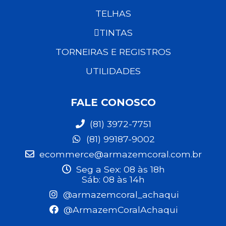
TELHAS
TINTAS
TORNEIRAS E REGISTROS
UTILIDADES
FALE CONOSCO
(81) 3972-7751
(81) 99187-9002
ecommerce@armazemcoral.com.br
Seg a Sex: 08 às 18h
Sáb: 08 às 14h
@armazemcoral_achaqui
@ArmazemCoralAchaqui