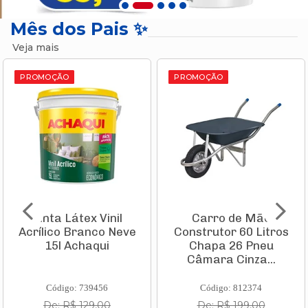
Mês dos Pais ✨
Veja mais
PROMOÇÃO
PROMOÇÃO
Tinta Látex Vinil
Carro de Mão
Acrílico Branco Neve
Construtor 60 Litros
15l Achaqui
Chapa 26 Pneu
Câmara Cinza...
Código: 739456
Código: 812374
De: R$ 129,00
De: R$ 199,00