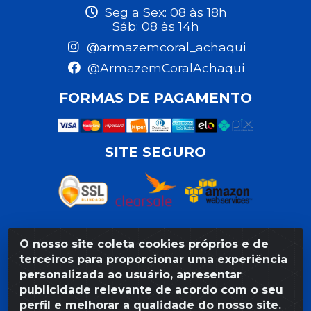
Seg a Sex: 08 às 18h
Sáb: 08 às 14h
@armazemcoral_achaqui
@ArmazemCoralAchaqui
FORMAS DE PAGAMENTO
SITE SEGURO
O nosso site coleta cookies próprios e de
Razão Social: Armazém Coral LTDA - Rua da Praia,
terceiros para proporcionar uma experiência
103 - São José - Recife/PE - CEP 50020-550 -
personalizada ao usuário, apresentar
CNPJ 11.623.188/0027-80
publicidade relevante de acordo com o seu
perfil e melhorar a qualidade do nosso site.