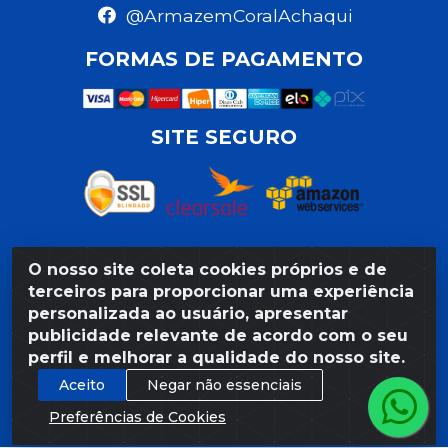
@ArmazemCoralAchaqui
FORMAS DE PAGAMENTO
SITE SEGURO
O nosso site coleta cookies próprios e de
Razão Social: Armazém Coral LTDA - Rua da Praia,
terceiros para proporcionar uma experiência
103 - São José - Recife/PE - CEP 50020-550 -
personalizada ao usuário, apresentar
CNPJ 11.623.188/0027-80
publicidade relevante de acordo com o seu
perfil e melhorar a qualidade do nosso site.
Aceito
Negar não essenciais
Preferências de Cookies