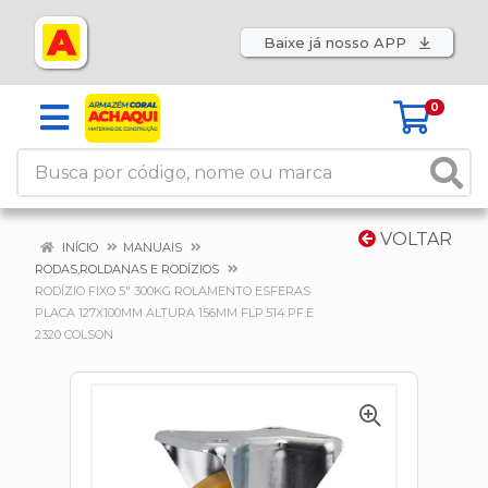
Baixe já nosso APP
0
VOLTAR
INÍCIO
MANUAIS
RODAS,ROLDANAS E RODÍZIOS
RODÍZIO FIXO 5" 300KG ROLAMENTO ESFERAS
PLACA 127X100MM ALTURA 156MM FLP.514.PF.E
2320 COLSON