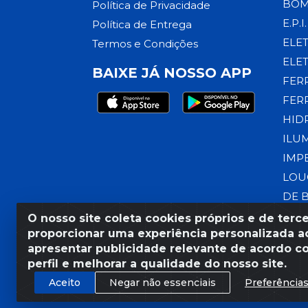
BOM
Política de Privacidade
E.P.I.
Política de Entrega
ELE
Termos e Condições
ELE
BAIXE JÁ NOSSO APP
FER
FER
HID
ILU
IMP
LOU
DE 
O nosso site coleta cookies próprios e de terce
proporcionar uma experiência personalizada ao
apresentar publicidade relevante de acordo c
Razão Social: Armazém Coral
perfil e melhorar a qualidade do nosso site.
Aceito
Negar não essenciais
Preferência