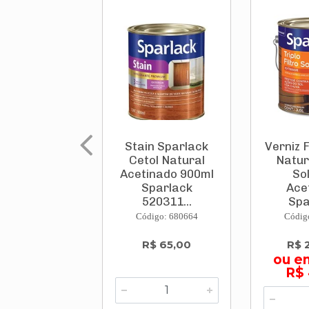
Stain Sparlack
Verniz F
Cetol Natural
Natur
Acetinado 900ml
So
Sparlack
Ace
520311...
Spa
Código: 680664
Códig
R$ 65,00
R$ 
ou e
R$ 