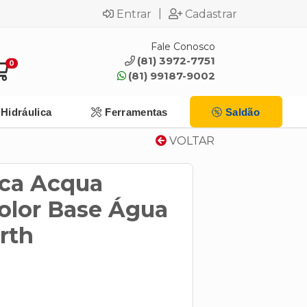
|
Entrar
Cadastrar
Fale Conosco
(81) 3972-7751
0
(81) 99187-9002
Hidráulica
Ferramentas
Saldão
VOLTAR
ica Acqua
color Base Água
rth