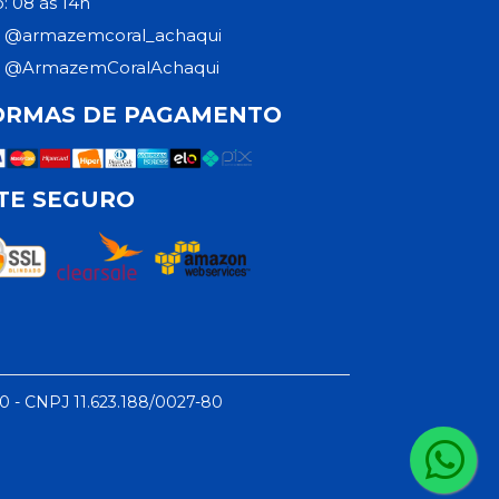
: 08 às 14h
@armazemcoral_achaqui
@ArmazemCoralAchaqui
ORMAS DE PAGAMENTO
ITE SEGURO
50 - CNPJ 11.623.188/0027-80