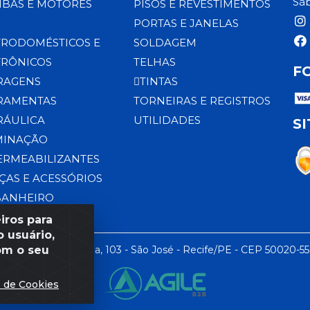
Sáb
BAS E MOTORES
PISOS E REVESTIMENTOS
PORTAS E JANELAS
TRODOMÉSTICOS E
SOLDAGEM
TRÔNICOS
TELHAS
F
RAGENS
TINTAS
RAMENTAS
TORNEIRAS E REGISTROS
RÁULICA
UTILIDADES
S
MINAÇÃO
ERMEABILIZANTES
ÇAS E ACESSÓRIOS
BANHEIRO
iros para
 usuário,
om o seu
 LTDA - Rua da Praia, 103 - São José - Recife/PE - CEP 50020-5
s de Cookies