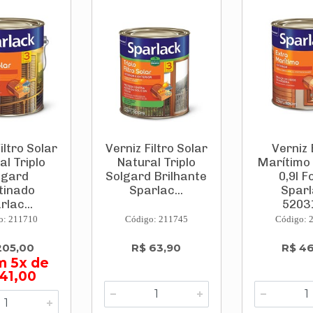
iltro Solar
Verniz Filtro Solar
Verniz 
al Triplo
Natural Triplo
Marítimo
lgard
Solgard Brilhante
0,9l F
tinado
Sparlac...
Spar
rlac...
5203
o: 211710
Código: 211745
Código: 
205,00
R$ 63,90
R$ 4
m 5x de
41,00