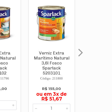
Extra
Verniz Extra
Verniz Neu
 Natural
Marítimo Natural
Brilhan
osco
3,6l Fosco
Castan
lack
Sparlack
Avermelhado
102
5203101
Sparlack 
211796
Código: 211800
Código: 211
6,00
R$ 155,00
R$ 48,
ou em 3x de
R$ 51,67