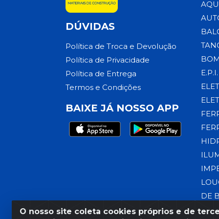
AQU
AUT
DÚVIDAS
BAL
TAN
Política de Troca e Devolução
BOM
Política de Privacidade
E.P.I.
Política de Entrega
ELE
Termos e Condições
ELE
BAIXE JÁ NOSSO APP
FER
FER
HID
ILU
IMP
LOU
DE 
O nosso site coleta cookies próprios e de terce