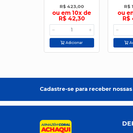
R$ 423,00
R$ 
ou em 10x de
ou e
R$ 42,30
R$ 
Adicionar
Ad
Cadastre-se para receber nossas 
DE