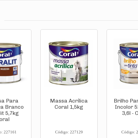
a Para
Massa Acrílica
Brilho Pa
a Branco
Coral 1,5kg
Incolor 
it 5,7kg
3,6l - 
oral
o: 227161
Código: 227129
Código: 