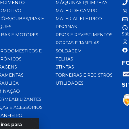
ECIMENTO
MÁQUINAS P/LIMPEZA
OMOTIVO
MATER.DE CAMPO
CÕES/CUBAS/PIAS E
MATERIAL ELÉTRICO
QUES
PISCINAS
Sáb
BAS E MOTORES
PISOS E REVESTIMENTOS
PORTAS E JANELAS
TRODOMÉSTICOS E
SOLDAGEM
TRÔNICOS
TELHAS
F
RAGENS
TINTAS
RAMENTAS
TORNEIRAS E REGISTROS
RÁULICA
UTILIDADES
S
MINAÇÃO
ERMEABILIZANTES
ÇAS E ACESSÓRIOS
BANHEIRO
iros para