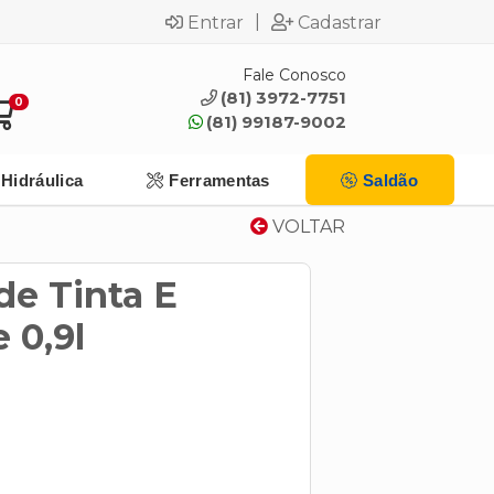
|
Entrar
Cadastrar
Fale Conosco
(81) 3972-7751
0
(81) 99187-9002
Hidráulica
Ferramentas
Saldão
VOLTAR
e Tinta E
 0,9l