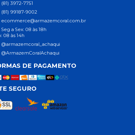
(81) 3972-7751
(81) 99187-9002
ecommerce@armazemcoral.com.br
Seg a Sex: 08 às 18h
: 08 às 14h
@armazemcoral_achaqui
@ArmazemCoralAchaqui
ORMAS DE PAGAMENTO
ITE SEGURO