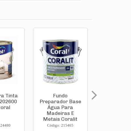
ra Tinta
Fundo
Fundo
5202600
Preparador Base
Preparador
Coral
Água Para
Água Pa
Madeiras E
Madeira
Metais Coralit
Metais Cor
3,...
90...
224480
Código: 215465
Código: 215