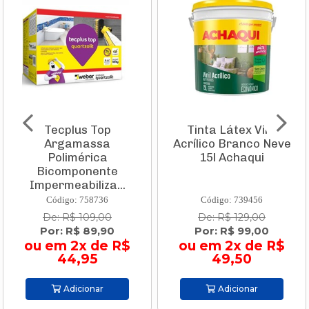
p
Tinta Látex Vinil
Aspirador de
a
Acrílico Branco Neve
Vertical Vcl 1 
a
15l Achaqui
1000w 220
te
11982210 Ka
a...
6
Código: 739456
Código: 83593
00
De: R$ 129,00
De: R$ 231,1
90
Por: R$ 99,00
Por: R$ 179
e R$
ou em 2x de R$
ou em 4x d
49,50
44,75
Adicionar
Adicionar