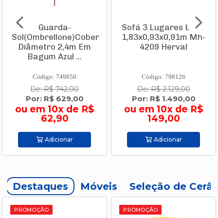
Sofá 3 Lugares Bege
Tinta Acrílica Fosco
ura
1,83x0,93x0,91m Mh-
Branco Neve 15l
4209 Herval
Rende Muito Achaqui
Código: 798126
Código: 811734
De: R$ 2.129,00
De: R$ 299,00
Por: R$ 1.490,00
Por: R$ 249,00
ou em 10x de R$
ou em 6x de R$
149,00
41,50
Adicionar
Adicionar
Destaques
Móveis
Seleção de Cerâ
PROMOÇÃO
PROMOÇÃO