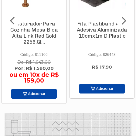
Fita Plastiband Auto
Disco de Corte
Adesiva Aluminizada
Diamantado Turbo
10cmx1m D.Plastic
Diâmetro 110mm
Furo 22,23mm ...
Código: 826448
Código: 840386
R$ 17,90
R$ 19,00
Adicionar
Adicionar