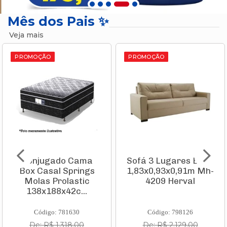
Mês dos Pais ✨
Veja mais
PROMOÇÃO
PROMOÇÃO
Sofá 3 Lugares Bege
Parafusadeira À
1,83x0,93x0,91m Mh-
Bateria (Integrada)
4209 Herval
3,6v Go Com 2 Pontas
de ...
Código: 798126
Código: 767247
De: R$ 2.129,00
De: R$ 451,00