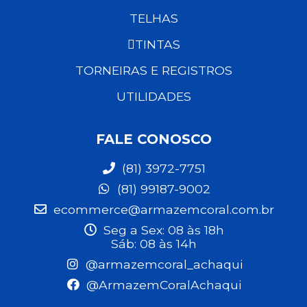
TELHAS
TINTAS
TORNEIRAS E REGISTROS
UTILIDADES
FALE CONOSCO
(81) 3972-7751
(81) 99187-9002
ecommerce@armazemcoral.com.br
Seg a Sex: 08 às 18h
Sáb: 08 às 14h
@armazemcoral_achaqui
@ArmazemCoralAchaqui