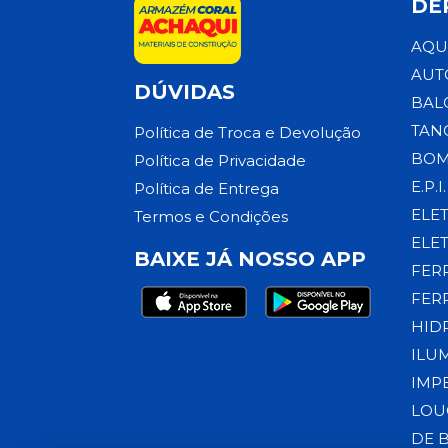
DE
AQU
AUT
DÚVIDAS
BAL
TAN
Política de Troca e Devolução
BOM
Política de Privacidade
E.P.I.
Política de Entrega
ELE
Termos e Condições
ELE
BAIXE JÁ NOSSO APP
FER
FER
HID
ILU
IMP
LOU
DE 