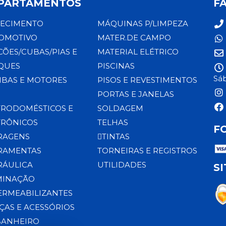
PARTAMENTOS
F
ECIMENTO
MÁQUINAS P/LIMPEZA
OMOTIVO
MATER.DE CAMPO
CÕES/CUBAS/PIAS E
MATERIAL ELÉTRICO
QUES
PISCINAS
Sáb
BAS E MOTORES
PISOS E REVESTIMENTOS
PORTAS E JANELAS
TRODOMÉSTICOS E
SOLDAGEM
TRÔNICOS
TELHAS
F
RAGENS
TINTAS
RAMENTAS
TORNEIRAS E REGISTROS
RÁULICA
UTILIDADES
S
MINAÇÃO
ERMEABILIZANTES
ÇAS E ACESSÓRIOS
BANHEIRO