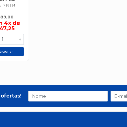
o: 718114
189,00
m 4x de
47,25
icionar
ofertas!