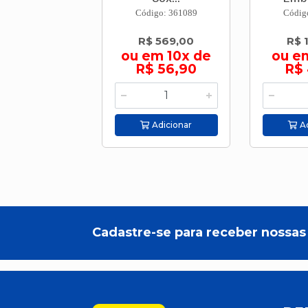
Código: 361089
Códig
R$ 569,00
R$ 
ou em 10x de
ou e
R$ 56,90
R$ 
Adicionar
Ad
Cadastre-se para receber nossas 