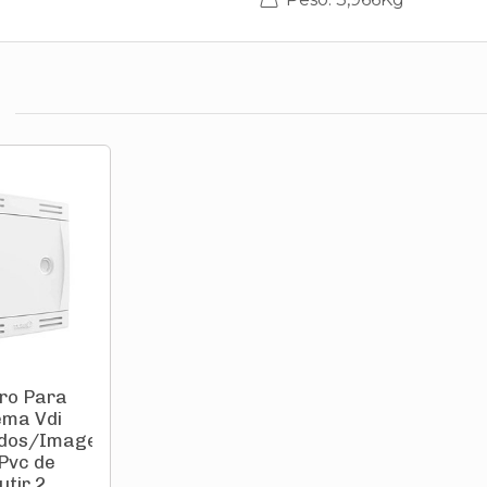
ro Para
ema Vdi
dos/Imagem
Pvc de
tir 2...