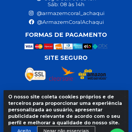
Sáb: 08 às 14h
@armazemcoral_achaqui
@ArmazemCoralAchaqui
FORMAS DE PAGAMENTO
SITE SEGURO
O nosso site coleta cookies próprios e de
Razão Social: Armazém Coral LTDA - Rua da Praia,
terceiros para proporcionar uma experiência
103 - São José - Recife/PE - CEP 50020-550 -
personalizada ao usuário, apresentar
CNPJ 11.623.188/0027-80
publicidade relevante de acordo com o seu
perfil e melhorar a qualidade do nosso site.
Aceito
Negar não essenciais