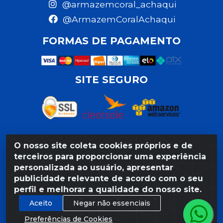
@armazemcoral_achaqui
@ArmazemCoralAchaqui
FORMAS DE PAGAMENTO
SITE SEGURO
O nosso site coleta cookies próprios e de
Razão Social: Armazém Coral LTDA - Rua da Praia,
terceiros para proporcionar uma experiência
103 - São José - Recife/PE - CEP 50020-550 -
personalizada ao usuário, apresentar
CNPJ 11.623.188/0027-80
publicidade relevante de acordo com o seu
perfil e melhorar a qualidade do nosso site.
Aceito
Negar não essenciais
Preferências de Cookies