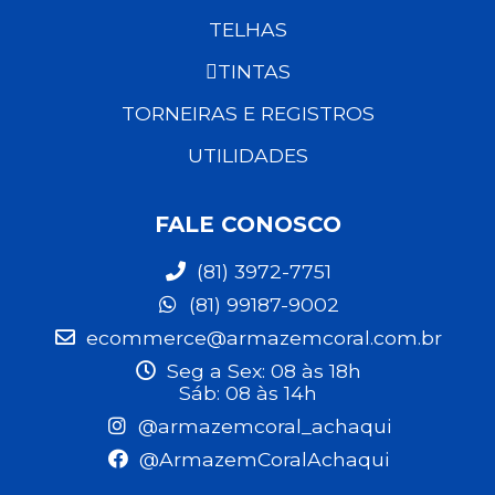
TELHAS
TINTAS
TORNEIRAS E REGISTROS
UTILIDADES
FALE CONOSCO
(81) 3972-7751
(81) 99187-9002
ecommerce@armazemcoral.com.br
Seg a Sex: 08 às 18h
Sáb: 08 às 14h
@armazemcoral_achaqui
@ArmazemCoralAchaqui