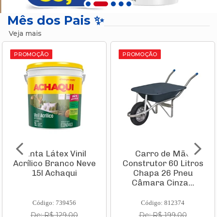
Mês dos Pais ✨
Veja mais
PROMOÇÃO
PROMOÇÃO
Tinta Látex Vinil
Carro de Mão
Acrílico Branco Neve
Construtor 60 Litros
15l Achaqui
Chapa 26 Pneu
Câmara Cinza...
Código: 739456
Código: 812374
De: R$ 129,00
De: R$ 199,00