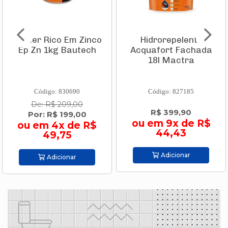
Primer Rico Em Zinco
Hidrorepelente
Ep Zn 1kg Bautech
Acquafort Fachada
18l Mactra
Código: 830690
Código: 827185
De: R$ 209,00
R$ 399,90
Por: R$ 199,00
ou em 9x de R$
ou em 4x de R$
44,43
49,75
Adicionar
Adicionar