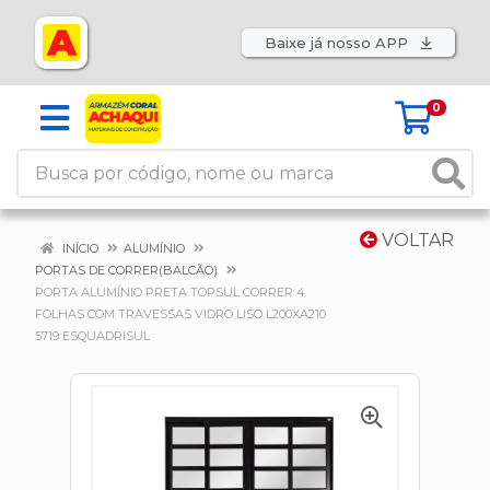
Baixe já nosso APP
0
VOLTAR
INÍCIO
ALUMÍNIO
PORTAS DE CORRER(BALCÃO)
PORTA ALUMÍNIO PRETA TOPSUL CORRER 4
FOLHAS COM TRAVESSAS VIDRO LISO L200XA210
5719 ESQUADRISUL