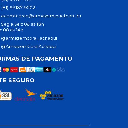
(81) 99187-9002
ecommerce@armazemcoral.com.br
Seg a Sex: 08 às 18h
: 08 às 14h
@armazemcoral_achaqui
@ArmazemCoralAchaqui
ORMAS DE PAGAMENTO
ITE SEGURO