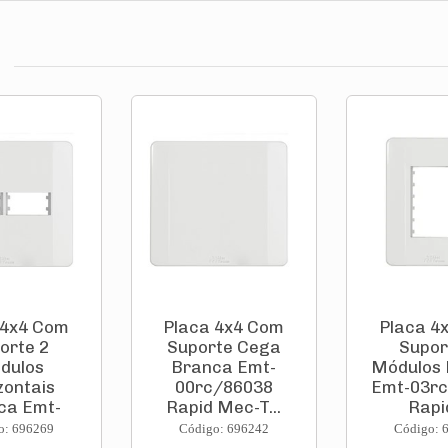
 4x4 Com
Placa 4x4 Com
Placa 4
orte 2
Suporte Cega
Supor
dulos
Branca Emt-
Módulos
zontais
00rc/86038
Emt-03r
ca Emt-
Rapid Mec-T...
Rapid
rc/...
o: 696269
Código: 696242
Código: 