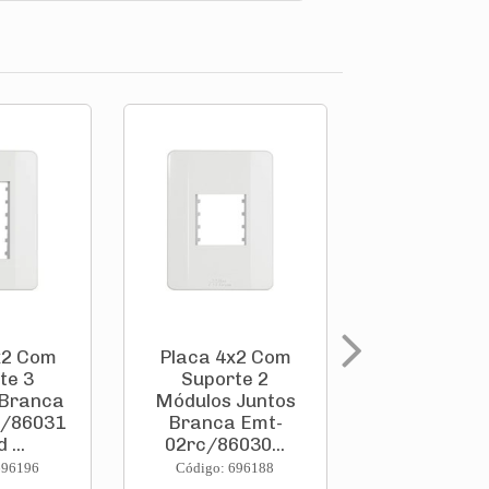
x2 Com
Placa 4x2 Com
Placa 4x2
te 3
Suporte 2
Suporte 1 
 Branca
Módulos Juntos
Vertical B
c/86031
Branca Emt-
Emt-01vrc/8
 ...
02rc/86030...
696196
Código: 696188
Código: 696