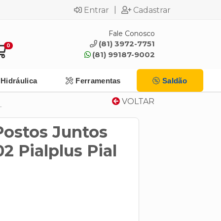
|
Entrar
Cadastrar
Fale Conosco
(81) 3972-7751
0
(81) 99187-9002
Hidráulica
Ferramentas
Saldão
VOLTAR
L
Postos Juntos
2 Pialplus Pial