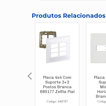
Produtos Relacionados
Placa 4x4 Com
Placa
Suporte 3+3
Sup
Postos Branca
Mó
680177 Zeffia Pial
Hori
Bran
11
Código: 648787
Códig