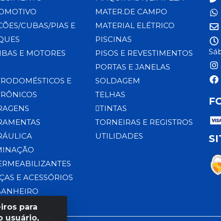
OMOTIVO
MATER.DE CAMPO
CÕES/CUBAS/PIAS E
MATERIAL ELÉTRICO
QUES
PISCINAS
Sáb
BAS E MOTORES
PISOS E REVESTIMENTOS
PORTAS E JANELAS
TRODOMÉSTICOS E
SOLDAGEM
TRÔNICOS
TELHAS
F
RAGENS
TINTAS
RAMENTAS
TORNEIRAS E REGISTROS
RÁULICA
UTILIDADES
S
MINAÇÃO
ERMEABILIZANTES
ÇAS E ACESSÓRIOS
BANHEIRO
iros para
 usuário,