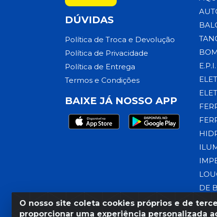
AUT
DÚVIDAS
BAL
TAN
Política de Troca e Devolução
BOM
Política de Privacidade
E.P.I.
Política de Entrega
ELE
Termos e Condições
ELE
BAIXE JÁ NOSSO APP
FER
FER
HID
ILU
IMP
LOU
DE 
O nosso site coleta cookies próprios e de terce
proporcionar uma experiência personalizada ao