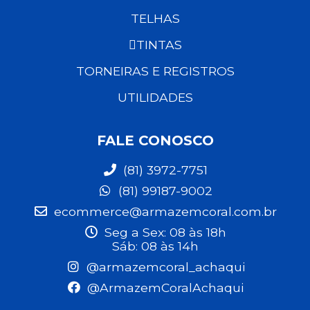
TELHAS
TINTAS
TORNEIRAS E REGISTROS
UTILIDADES
FALE CONOSCO
(81) 3972-7751
(81) 99187-9002
ecommerce@armazemcoral.com.br
Seg a Sex: 08 às 18h
Sáb: 08 às 14h
@armazemcoral_achaqui
@ArmazemCoralAchaqui