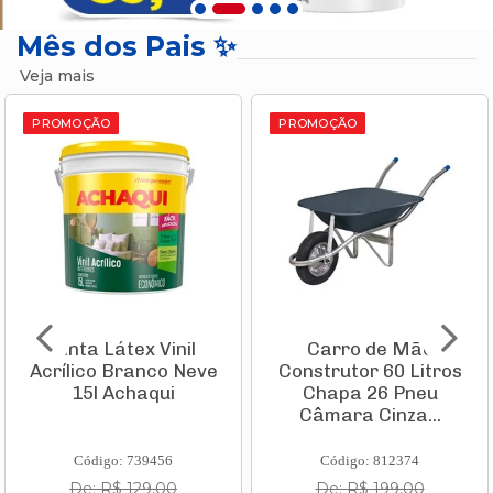
Mês dos Pais ✨
Veja mais
PROMOÇÃO
PROMOÇÃO
Tinta Látex Vinil
Carro de Mão
Acrílico Branco Neve
Construtor 60 Litros
15l Achaqui
Chapa 26 Pneu
Câmara Cinza...
Código: 739456
Código: 812374
De: R$ 129,00
De: R$ 199,00