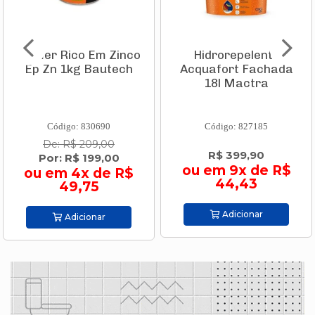
Primer Rico Em Zinco
Hidrorepelente
Ep Zn 1kg Bautech
Acquafort Fachada
18l Mactra
Código: 830690
Código: 827185
De: R$ 209,00
R$ 399,90
Por: R$ 199,00
ou em 9x de R$
ou em 4x de R$
44,43
49,75
Adicionar
Adicionar