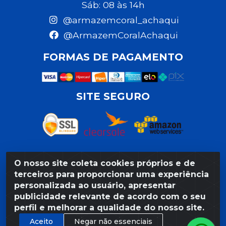
Sáb: 08 às 14h
@armazemcoral_achaqui
@ArmazemCoralAchaqui
FORMAS DE PAGAMENTO
SITE SEGURO
O nosso site coleta cookies próprios e de
Razão Social: Armazém Coral LTDA - Rua da Praia,
terceiros para proporcionar uma experiência
103 - São José - Recife/PE - CEP 50020-550 -
personalizada ao usuário, apresentar
CNPJ 11.623.188/0027-80
publicidade relevante de acordo com o seu
perfil e melhorar a qualidade do nosso site.
Aceito
Negar não essenciais