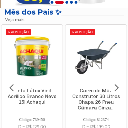
Mês dos Pais ✨
Veja mais
PROMOÇÃO
PROMOÇÃO
Tinta Látex Vinil
Carro de Mão
Acrílico Branco Neve
Construtor 60 Litros
15l Achaqui
Chapa 26 Pneu
Câmara Cinza...
Código: 739456
Código: 812374
De: R$ 129,00
De: R$ 199,00