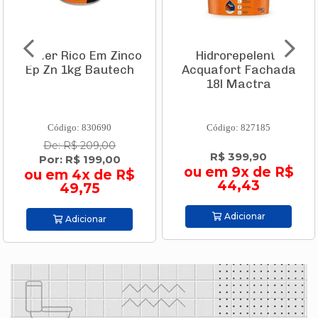
Primer Rico Em Zinco
Hidrorepelente
Ep Zn 1kg Bautech
Acquafort Fachada
18l Mactra
Código: 830690
Código: 827185
De: R$ 209,00
R$ 399,90
Por: R$ 199,00
ou em 9x de R$
ou em 4x de R$
44,43
49,75
Adicionar
Adicionar