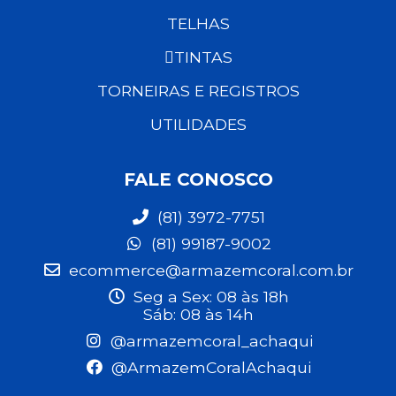
TELHAS
TINTAS
TORNEIRAS E REGISTROS
UTILIDADES
FALE CONOSCO
(81) 3972-7751
(81) 99187-9002
ecommerce@armazemcoral.com.br
Seg a Sex: 08 às 18h
Sáb: 08 às 14h
@armazemcoral_achaqui
@ArmazemCoralAchaqui