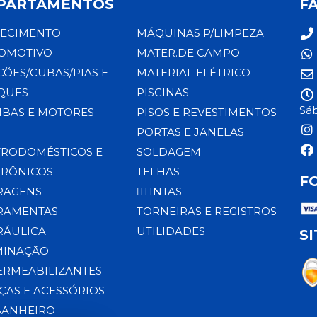
PARTAMENTOS
F
ECIMENTO
MÁQUINAS P/LIMPEZA
OMOTIVO
MATER.DE CAMPO
CÕES/CUBAS/PIAS E
MATERIAL ELÉTRICO
QUES
PISCINAS
Sáb
BAS E MOTORES
PISOS E REVESTIMENTOS
PORTAS E JANELAS
TRODOMÉSTICOS E
SOLDAGEM
TRÔNICOS
TELHAS
F
RAGENS
TINTAS
RAMENTAS
TORNEIRAS E REGISTROS
RÁULICA
UTILIDADES
S
MINAÇÃO
ERMEABILIZANTES
ÇAS E ACESSÓRIOS
BANHEIRO