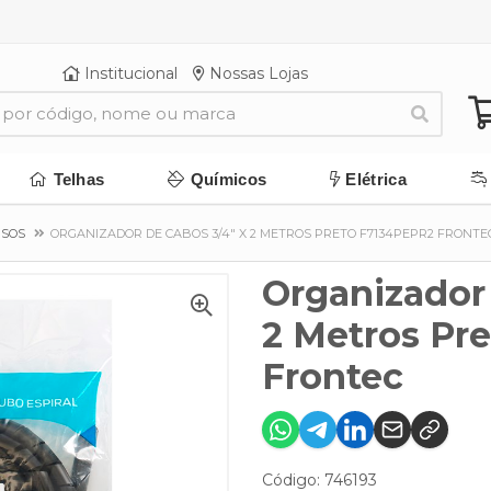
Institucional
Nossas Lojas
Telhas
Químicos
Elétrica
RSOS
ORGANIZADOR DE CABOS 3/4" X 2 METROS PRETO F7134PEPR2 FRONTE
Organizador
2 Metros Pr
Frontec
Código: 746193