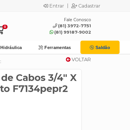
|
Entrar
Cadastrar
Fale Conosco
(81) 3972-7751
0
(81) 99187-9002
Hidráulica
Ferramentas
Saldão
VOLTAR
C
 de Cabos 3/4" X
eto F7134pepr2