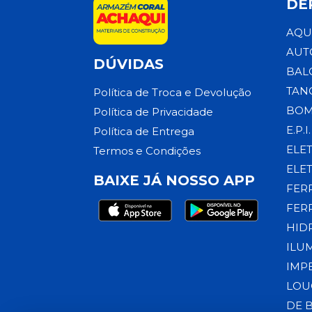
DE
AQU
AUT
DÚVIDAS
BAL
TAN
Política de Troca e Devolução
BOM
Política de Privacidade
E.P.I.
Política de Entrega
ELE
Termos e Condições
ELE
BAIXE JÁ NOSSO APP
FER
FER
HID
ILU
IMP
LOU
DE 