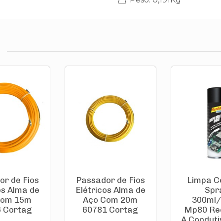
or de Fios
Passador de Fios
Limpa C
os Alma de
Elétricos Alma de
Spr
Com 15m
Aço Com 20m
300ml
 Cortag
60781 Cortag
Mp80 Re
A Condutiv