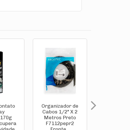
ontato
Organizador de
Organizad
ay
Cabos 1/2" X 2
Cabos 1/2"
/170g
Metros Preto
Metros Br
cupera
F7112pepr2
F7112pe
idade...
Fronte...
Front..