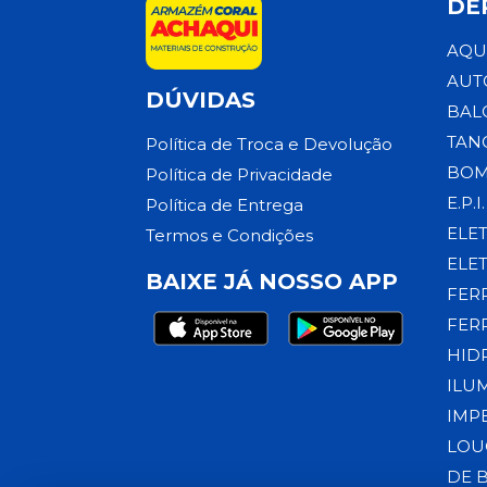
DE
AQU
AUT
DÚVIDAS
BAL
TAN
Política de Troca e Devolução
BOM
Política de Privacidade
E.P.I.
Política de Entrega
ELE
Termos e Condições
ELE
BAIXE JÁ NOSSO APP
FER
FER
HID
ILU
IMP
LOU
DE 