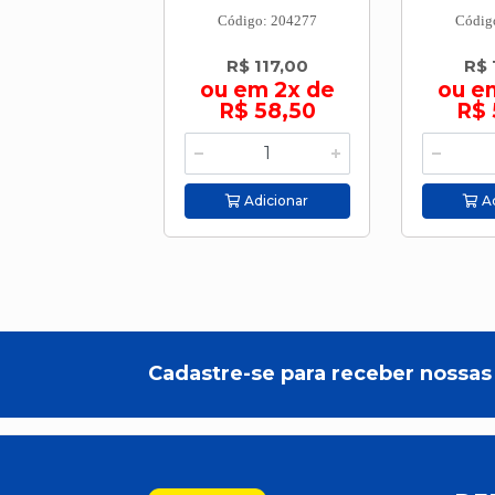
Código: 204277
Códig
R$ 117,00
R$ 
ou em 2x de
ou e
R$ 58,50
R$ 
Adicionar
Ad
Cadastre-se para receber nossas 