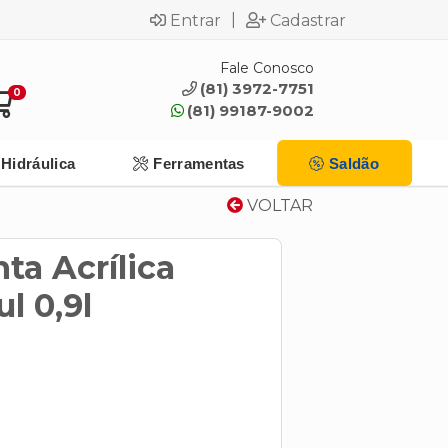
|
Entrar
Cadastrar
Fale Conosco
(81) 3972-7751
0
(81) 99187-9002
Hidráulica
Ferramentas
Saldão
VOLTAR
ta Acrílica
l 0,9l