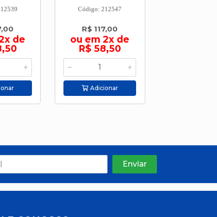
212539
Código: 212547
Código: 212
7,00
R$ 117,00
R$ 117,
2x de
ou em 2x de
ou em 2
8,50
R$ 58,50
R$ 58,
ionar
Adicionar
Adicion