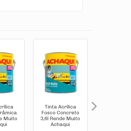
rílica
Tinta Acrílica
Tinta Acrí
erâmica
Fosco Concreto
Fosco Palha
e Muito
3,6l Rende Muito
Rende Mu
qui
Achaqui
Achaqu