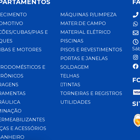
PARTAMENTOS
F
ECIMENTO
MÁQUINAS P/LIMPEZA
OMOTIVO
MATER.DE CAMPO
CÕES/CUBAS/PIAS E
MATERIAL ELÉTRICO
QUES
PISCINAS
Sáb
BAS E MOTORES
PISOS E REVESTIMENTOS
PORTAS E JANELAS
TRODOMÉSTICOS E
SOLDAGEM
TRÔNICOS
TELHAS
F
RAGENS
TINTAS
RAMENTAS
TORNEIRAS E REGISTROS
RÁULICA
UTILIDADES
S
MINAÇÃO
ERMEABILIZANTES
ÇAS E ACESSÓRIOS
BANHEIRO