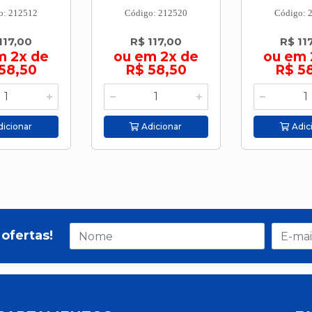
o: 212512
Código: 212520
Código: 
117,00
R$ 117,00
R$ 11
m 2x de
ou em 2x de
ou em 
58,50
R$ 58,50
R$ 5
icionar
Adicionar
Adic
ofertas!