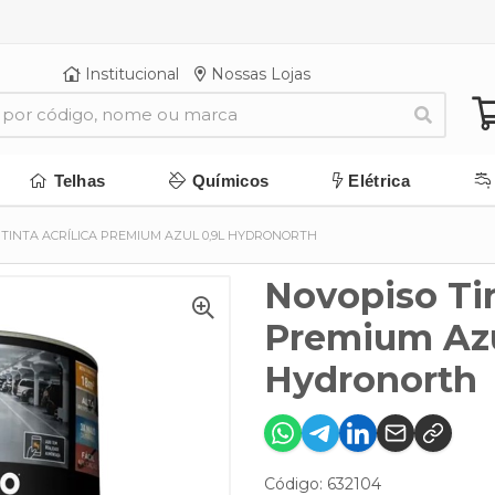
Institucional
Nossas Lojas
Telhas
Químicos
Elétrica
TINTA ACRÍLICA PREMIUM AZUL 0,9L HYDRONORTH
Novopiso Tin
Premium Azu
Hydronorth
Código: 632104