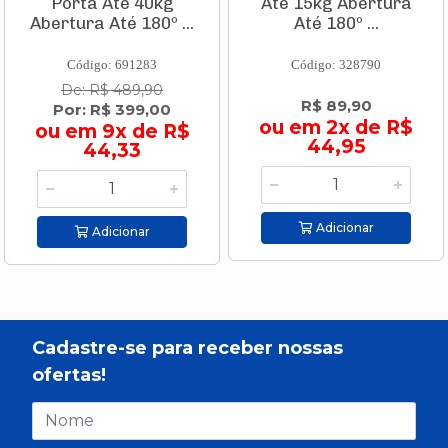
Porta Até 40kg
Até 15kg Abertura
Abertura Até 180º ...
Até 180º ...
Código: 691283
Código: 328790
De: R$ 489,90
R$ 89,90
Por: R$ 399,00
ou em 2x de R$
ou em 9x de R$
44,95
44,33
Adicionar
Adicionar
Cadastre-se para receber nossas
ofertas!