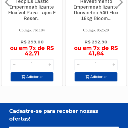
Tecplus Lastic
Revestimento
Impermeabilizante
Impermeabilizante
Flexível Para Lajes E
Denvertec 540 Flex
Reser...
18kg Bicom...
Código: 761184
Código: 852520
R$ 299,00
R$ 292,90
ou em 7x de R$
ou em 7x de R$
42,71
41,84
Adicionar
Adicionar
Cadastre-se para receber nossas
ofertas!