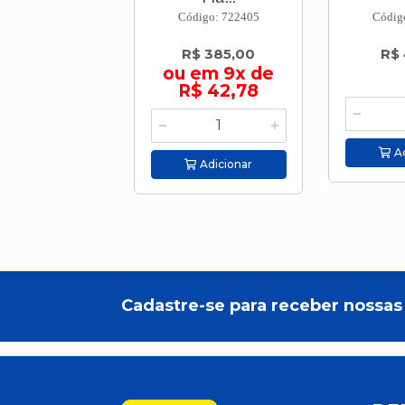
Código: 722405
Códig
R$ 385,00
R$ 
ou em 9x de
R$ 42,78
Ad
Adicionar
Cadastre-se para receber nossas 