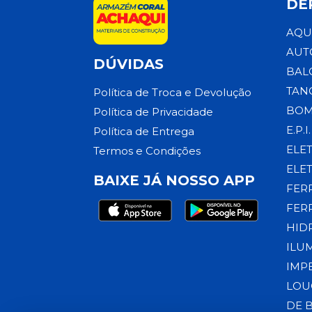
DE
AQU
AUT
DÚVIDAS
BAL
TAN
Política de Troca e Devolução
BOM
Política de Privacidade
E.P.I.
Política de Entrega
ELE
Termos e Condições
ELE
BAIXE JÁ NOSSO APP
FER
FER
HID
ILU
IMP
LOU
DE 