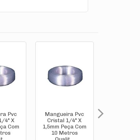
ra Pvc
Mangueira Pvc
Mangueira
1/4" X
Cristal 1/4" X
Cristal 1/
eça Com
1,5mm Peça Com
1,0mm Peç
tros
10 Metros
30 Metr
t...
Qualit...
Qualit..