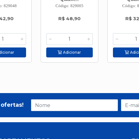
o: 829048
Código: 829005
Código: 
42,90
R$ 48,90
R$ 3
icionar
Adicionar
Adic
ofertas!