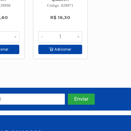
828998
Código: 828971
Código: 828
2,60
R$ 16,30
R$ 29,3
ionar
Adicionar
Adicion