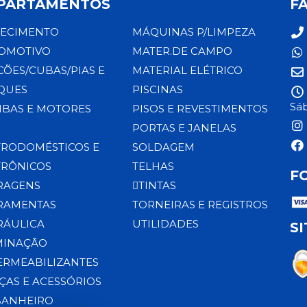
PARTAMENTOS
F
ECIMENTO
MÁQUINAS P/LIMPEZA
OMOTIVO
MATER.DE CAMPO
CÕES/CUBAS/PIAS E
MATERIAL ELÉTRICO
QUES
PISCINAS
Sáb
BAS E MOTORES
PISOS E REVESTIMENTOS
PORTAS E JANELAS
TRODOMÉSTICOS E
SOLDAGEM
TRÔNICOS
TELHAS
F
RAGENS
TINTAS
RAMENTAS
TORNEIRAS E REGISTROS
RÁULICA
UTILIDADES
S
MINAÇÃO
ERMEABILIZANTES
ÇAS E ACESSÓRIOS
BANHEIRO