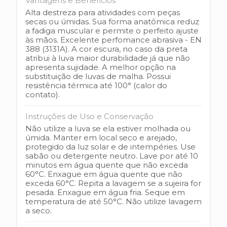
Vantagens e Benefícios
Alta destreza para atividades com peças
secas ou úmidas. Sua forma anatômica reduz
a fadiga muscular e permite o perfeito ajuste
às mãos. Excelente perfomance abrasiva - EN
388 (3131A). A cor escura, no caso da preta
atribui à luva maior durabilidade já que não
apresenta sujidade. A melhor opção na
substituição de luvas de malha. Possui
resistência térmica até 100° (calor do
contato).
Instruções de Uso e Conservação
Não utilize a luva se ela estiver molhada ou
úmida. Manter em local seco e arejado,
protegido da luz solar e de intempéries. Use
sabão ou detergente neutro. Lave por até 10
minutos em água quente que não exceda
60°C. Enxague em água quente que não
exceda 60°C. Repita a lavagem se a sujeira for
pesada. Enxague em água fria. Seque em
temperatura de até 50°C. Não utilize lavagem
a seco.