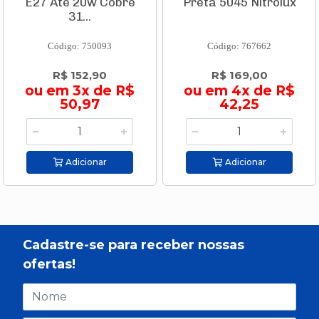
E27 Até 20w Cobre
Preta 5045 Nitrolux
31...
Código: 750093
Código: 767662
R$ 152,90
R$ 169,00
ou em 3x de R$
ou em 4x de R$
50,97
42,25
Adicionar
Adicionar
Cadastre-se para receber nossas
ofertas!