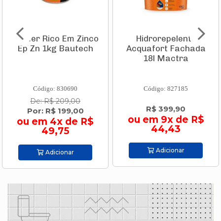
Primer Rico Em Zinco
Hidrorepelente
Ep Zn 1kg Bautech
Acquafort Fachada
18l Mactra
Código: 830690
Código: 827185
De: R$ 209,00
R$ 399,90
Por: R$ 199,00
ou em 9x de R$
ou em 4x de R$
44,43
49,75
Adicionar
Adicionar