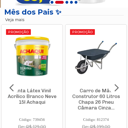
Mês dos Pais ✨
Veja mais
PROMOÇÃO
PROMOÇÃO
Tinta Látex Vinil
Carro de Mão
Acrílico Branco Neve
Construtor 60 Litros
15l Achaqui
Chapa 26 Pneu
Câmara Cinza...
Código: 739456
Código: 812374
De: R$ 129,00
De: R$ 199,00