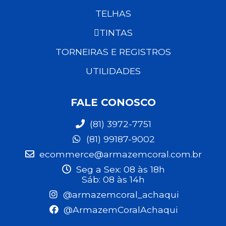
TELHAS
TINTAS
TORNEIRAS E REGISTROS
UTILIDADES
FALE CONOSCO
(81) 3972-7751
(81) 99187-9002
ecommerce@armazemcoral.com.br
Seg a Sex: 08 às 18h
Sáb: 08 às 14h
@armazemcoral_achaqui
@ArmazemCoralAchaqui