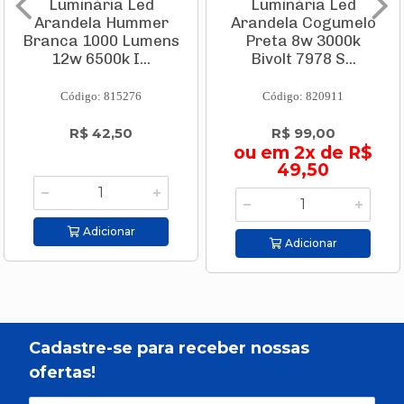
Luminária Led
Luminária Led
Arandela Hummer
Arandela Cogumelo
Branca 1000 Lumens
Preta 8w 3000k
12w 6500k I...
Bivolt 7978 S...
Código: 815276
Código: 820911
R$ 42,50
R$ 99,00
ou em 2x de R$
49,50
Adicionar
Adicionar
Cadastre-se para receber nossas
ofertas!