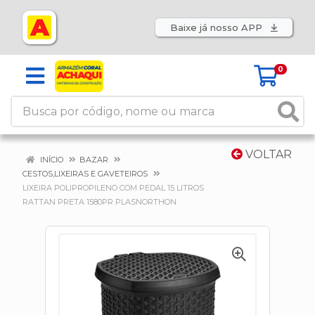
Baixe já nosso APP
0
VOLTAR
INÍCIO
BAZAR
CESTOS,LIXEIRAS E GAVETEIROS
LIXEIRA POLIPROPILENO COM PEDAL 15 LITROS
RATTAN PRETA 1580PR PLASNORTHON