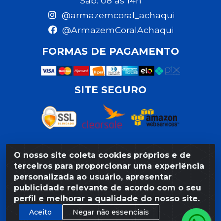
Sáb: 08 às 14h
@armazemcoral_achaqui
@ArmazemCoralAchaqui
FORMAS DE PAGAMENTO
SITE SEGURO
O nosso site coleta cookies próprios e de
Razão Social: Armazém Coral LTDA - Rua da Praia,
terceiros para proporcionar uma experiência
103 - São José - Recife/PE - CEP 50020-550 -
personalizada ao usuário, apresentar
CNPJ 11.623.188/0027-80
publicidade relevante de acordo com o seu
perfil e melhorar a qualidade do nosso site.
Aceito
Negar não essenciais