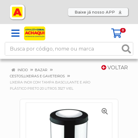
Baixe já nosso APP
0
VOLTAR
INÍCIO
BAZAR
CESTOS,LIXEIRAS E GAVETEIROS
LIXEIRA INOX COM TAMPA BASCULANTE E ARO
PLÁSTICO PRETO 20 LITROS 3527 VIEL