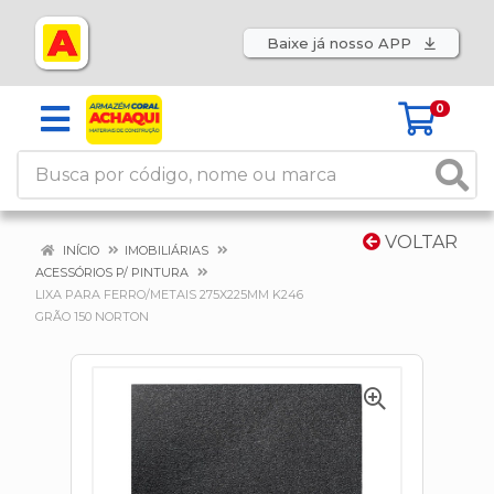
Baixe já nosso APP
0
VOLTAR
INÍCIO
IMOBILIÁRIAS
ACESSÓRIOS P/ PINTURA
LIXA PARA FERRO/METAIS 275X225MM K246
GRÃO 150 NORTON