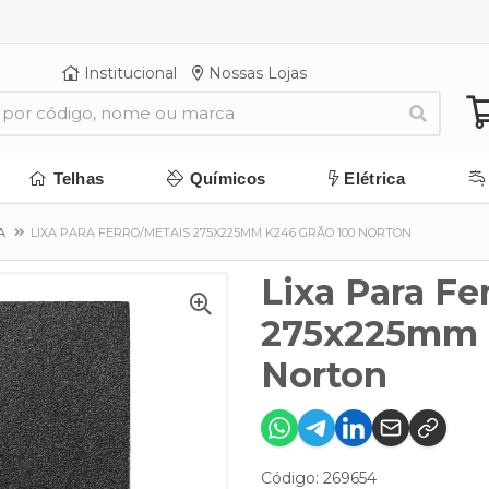
Institucional
Nossas Lojas
Telhas
Químicos
Elétrica
A
LIXA PARA FERRO/METAIS 275X225MM K246 GRÃO 100 NORTON
Lixa Para Fe
275x225mm 
Norton
Código: 269654