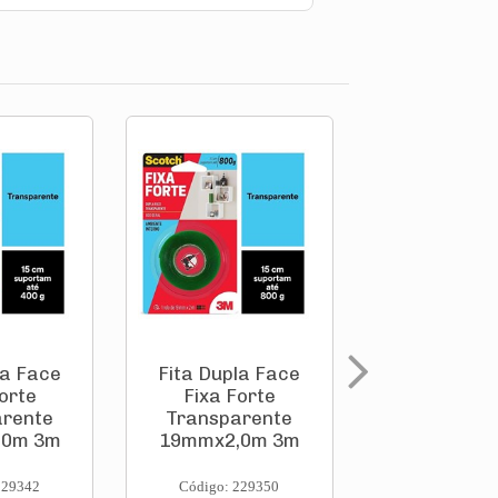
la Face
Fita Dupla Face
Espatula Pl
orte
Fixa Forte
Grand
arente
Transparente
(Aplicador
,0m 3m
19mmx2,0m 3m
Massa) 21
Tigre
229342
Código: 229350
Código: 260