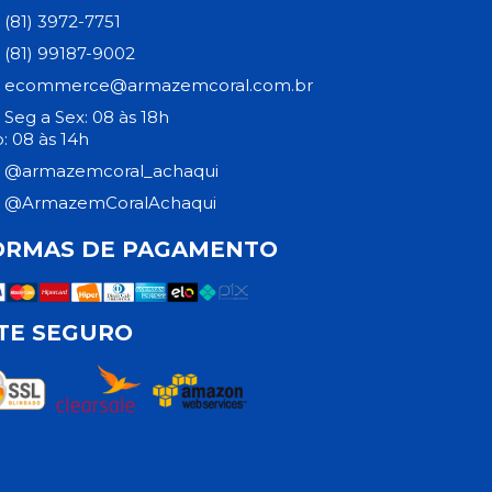
(81) 3972-7751
(81) 99187-9002
ecommerce@armazemcoral.com.br
Seg a Sex: 08 às 18h
: 08 às 14h
@armazemcoral_achaqui
@ArmazemCoralAchaqui
ORMAS DE PAGAMENTO
ITE SEGURO