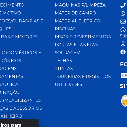
ECIMENTO
MÁQUINAS P/LIMPEZA
OMOTIVO
MATER.DE CAMPO
CÕES/CUBAS/PIAS E
MATERIAL ELÉTRICO
QUES
PISCINAS
Sáb
BAS E MOTORES
PISOS E REVESTIMENTOS
PORTAS E JANELAS
TRODOMÉSTICOS E
SOLDAGEM
TRÔNICOS
TELHAS
F
RAGENS
TINTAS
RAMENTAS
TORNEIRAS E REGISTROS
RÁULICA
UTILIDADES
S
MINAÇÃO
ERMEABILIZANTES
ÇAS E ACESSÓRIOS
BANHEIRO
iros para