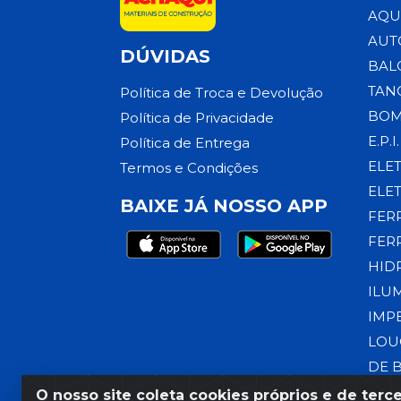
AQU
AUT
DÚVIDAS
BAL
TAN
Política de Troca e Devolução
BOM
Política de Privacidade
E.P.I.
Política de Entrega
ELE
Termos e Condições
ELE
BAIXE JÁ NOSSO APP
FER
FER
HID
ILU
IMP
LOU
DE 
O nosso site coleta cookies próprios e de terce