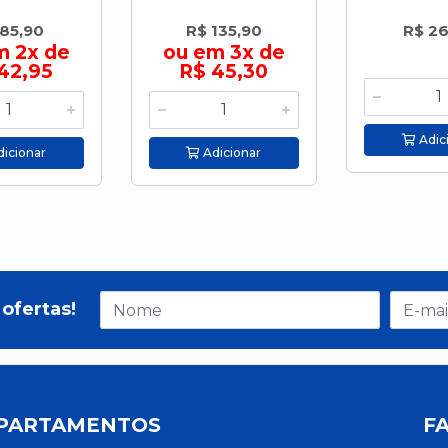
 85,90
R$ 135,90
R$ 2
m 2x de
ou em 3x de
42,95
R$ 45,30
Adic
icionar
Adicionar
ofertas!
PARTAMENTOS
F