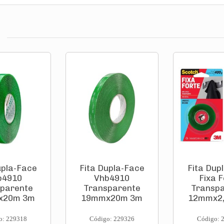
upla-Face
Fita Dupla-Face
Fita Dup
b4910
Vhb4910
Fixa F
parente
Transparente
Transp
x20m 3m
19mmx20m 3m
12mmx2
o: 229318
Código: 229326
Código: 