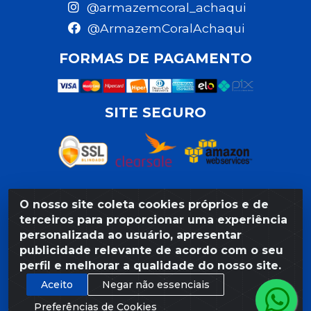
@armazemcoral_achaqui
@ArmazemCoralAchaqui
FORMAS DE PAGAMENTO
SITE SEGURO
O nosso site coleta cookies próprios e de
Razão Social: Armazém Coral LTDA - Rua da Praia,
terceiros para proporcionar uma experiência
103 - São José - Recife/PE - CEP 50020-550 -
personalizada ao usuário, apresentar
CNPJ 11.623.188/0027-80
publicidade relevante de acordo com o seu
perfil e melhorar a qualidade do nosso site.
Aceito
Negar não essenciais
Preferências de Cookies