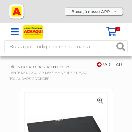
Baixe já nosso APP
0
VOLTAR
INÍCIO
OLHOS
LENTES
LENTE RETANGULAR 108X51MM VERDE 2 PEÇAC
TONALIDADE 12 VONDER