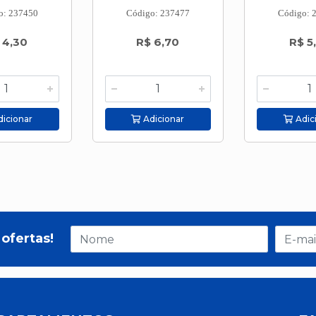
o: 237450
Código: 237477
Código: 
 4,30
R$ 6,70
R$ 5
icionar
Adicionar
Adic
ofertas!