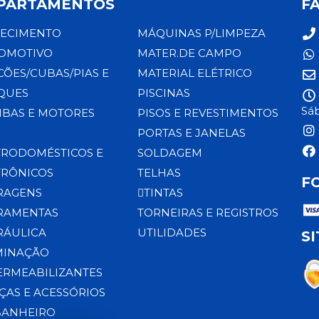
PARTAMENTOS
F
ECIMENTO
MÁQUINAS P/LIMPEZA
OMOTIVO
MATER.DE CAMPO
CÕES/CUBAS/PIAS E
MATERIAL ELÉTRICO
QUES
PISCINAS
Sáb
BAS E MOTORES
PISOS E REVESTIMENTOS
PORTAS E JANELAS
TRODOMÉSTICOS E
SOLDAGEM
TRÔNICOS
TELHAS
F
RAGENS
TINTAS
RAMENTAS
TORNEIRAS E REGISTROS
RÁULICA
UTILIDADES
S
MINAÇÃO
ERMEABILIZANTES
ÇAS E ACESSÓRIOS
BANHEIRO