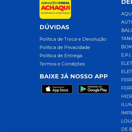
DE
AQU
AUT
DÚVIDAS
BAL
TAN
Política de Troca e Devolução
BOM
Política de Privacidade
E.P.I.
Política de Entrega
ELE
Termos e Condições
ELE
BAIXE JÁ NOSSO APP
FER
FER
HID
ILU
IMP
LOU
DE 