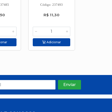
237485
Código: 237493
Código: 237
,50
R$ 11,30
R$ 8,6
ionar
Adicionar
Adicion