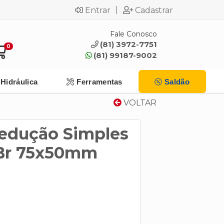
|
Entrar
Cadastrar
Fale Conosco
(81) 3972-7751
0
(81) 99187-9002
Hidráulica
Ferramentas
Saldão
VOLTAR
edução Simples
 Br 75x50mm