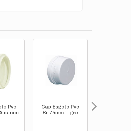
oto Pvc
Cap Esgoto Pvc
Cap Esgot
 Amanco
Br 75mm Tigre
Br 75mm A