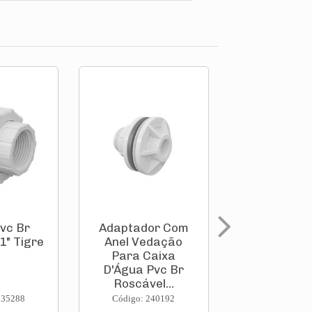
vc Br
Adaptador Com
Adaptador
1" Tigre
Anel Vedação
Anel Ved
Para Caixa
Para Ca
D'Água Pvc Br
D'Água Pv
Roscável...
Roscável
235288
Código: 240192
Código: 240