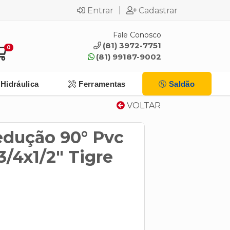
|
Entrar
Cadastrar
Fale Conosco
(81) 3972-7751
0
(81) 99187-9002
Hidráulica
Ferramentas
Saldão
VOLTAR
edução 90° Pvc
3/4x1/2" Tigre