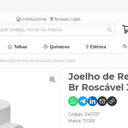
Institucional
Nossas Lojas
Telhas
Químicos
Elétrica
REDUÇÃO 90° PVC BR ROSCÁVEL 3/4X1/2" TIGRE
Joelho de R
Br Roscável 
Código: 240737
Marca:
TIGRE