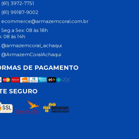
(81) 3972-7751
(81) 99187-9002
ecommerce@armazemcoral.com.br
Seg a Sex: 08 às 18h
: 08 às 14h
@armazemcoral_achaqui
@ArmazemCoralAchaqui
ORMAS DE PAGAMENTO
ITE SEGURO