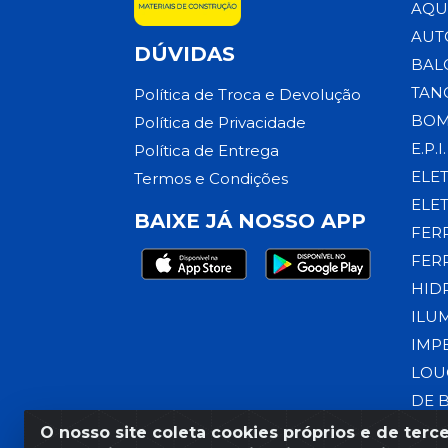
AQU
AUT
DÚVIDAS
BAL
TAN
Política de Troca e Devolução
BOM
Política de Privacidade
E.P.I.
Política de Entrega
ELE
Termos e Condições
ELE
BAIXE JÁ NOSSO APP
FER
FER
HID
ILU
IMP
LOU
DE 
O nosso site coleta cookies próprios e de terce