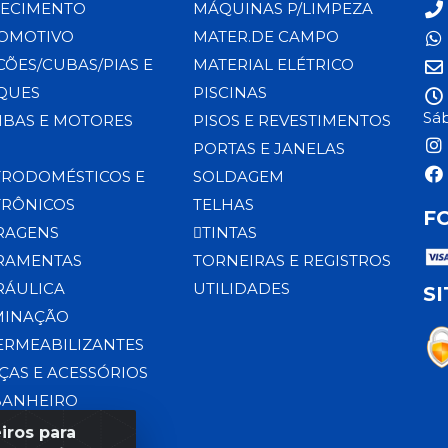
ECIMENTO
MÁQUINAS P/LIMPEZA
OMOTIVO
MATER.DE CAMPO
CÕES/CUBAS/PIAS E
MATERIAL ELÉTRICO
QUES
PISCINAS
Sáb
BAS E MOTORES
PISOS E REVESTIMENTOS
PORTAS E JANELAS
TRODOMÉSTICOS E
SOLDAGEM
TRÔNICOS
TELHAS
F
RAGENS
TINTAS
RAMENTAS
TORNEIRAS E REGISTROS
RÁULICA
UTILIDADES
S
MINAÇÃO
ERMEABILIZANTES
ÇAS E ACESSÓRIOS
BANHEIRO
iros para