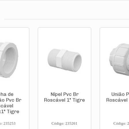
ha de
Nípel Pvc Br
União P
o Pvc Br
Roscável 1" Tigre
Roscável 
cável
x1" Tigre
o: 235253
Código: 235261
Código: 