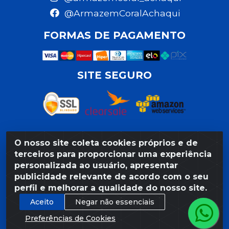
@ArmazemCoralAchaqui
FORMAS DE PAGAMENTO
SITE SEGURO
O nosso site coleta cookies próprios e de
Razão Social: Armazém Coral LTDA - Rua da Praia,
terceiros para proporcionar uma experiência
103 - São José - Recife/PE - CEP 50020-550 -
personalizada ao usuário, apresentar
CNPJ 11.623.188/0027-80
publicidade relevante de acordo com o seu
perfil e melhorar a qualidade do nosso site.
Aceito
Negar não essenciais
Preferências de Cookies