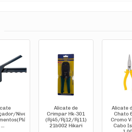
icate
Alicate de
Alicate 
çador/Nivelador
Crimpar Hk-301
Chato 6
mentos(Plástico)Nivela
(Rj45/Rj12/Rj11)
Cromo V
...
21b002 Hikari
Cabo I
1.00