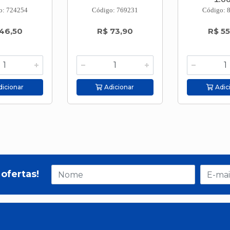
o: 724254
Código: 769231
Código: 
46,50
R$ 73,90
R$ 55
icionar
Adicionar
Adic
ofertas!