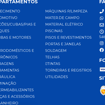
PARTAMENTOS
F
ECIMENTO
MÁQUINAS P/LIMPEZA
OMOTIVO
MATER.DE CAMPO
CÕES/CUBAS/PIAS E
MATERIAL ELÉTRICO
QUES
PISCINAS
Sáb
BAS E MOTORES
PISOS E REVESTIMENTOS
PORTAS E JANELAS
TRODOMÉSTICOS E
SOLDAGEM
TRÔNICOS
TELHAS
F
RAGENS
TINTAS
RAMENTAS
TORNEIRAS E REGISTROS
RÁULICA
UTILIDADES
S
MINAÇÃO
ERMEABILIZANTES
ÇAS E ACESSÓRIOS
BANHEIRO