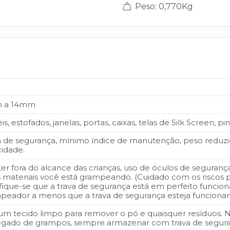
Peso: 0,770Kg
 a 14mm
s, estofados, janelas, portas, caixas, telas de Silk Screen, pin
a de segurança, mínimo índice de manutenção, peso reduzido,
cidade.
er fora do alcance das crianças, uso de óculos de seguran
s materiais você está grampeando. (Cuidado com os riscos po
ifique-se que a trava de segurança está em perfeito funcion
peador a menos que a trava de segurança esteja funciona
um tecido limpo para remover o pó e quaisquer resíduos.
egado de grampos, sempre armazenar com trava de segura