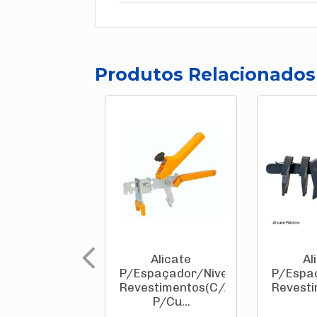
Produtos Relacionados
Alicate
Al
P/Espaçador/Nivelador
P/Espa
Revestimentos(C/Adaptador
Revesti
P/Cu...