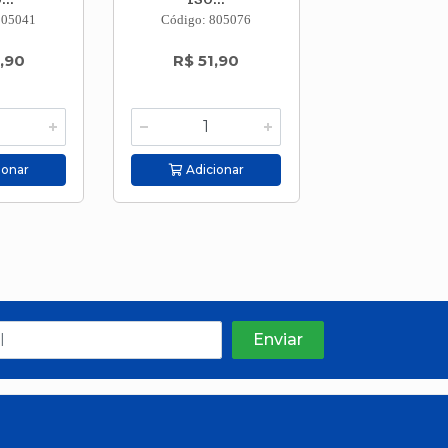
805041
Código: 805076
Código: 805
De: R$ 70
,90
R$ 51,90
Por: R$ 5
ionar
Adicionar
Adicion