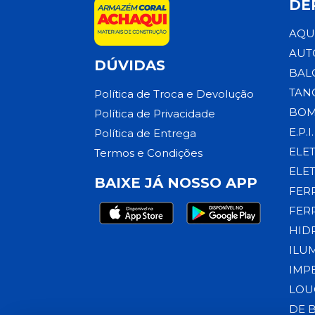
DE
AQU
AUT
DÚVIDAS
BAL
TAN
Política de Troca e Devolução
BOM
Política de Privacidade
E.P.I.
Política de Entrega
ELE
Termos e Condições
ELE
BAIXE JÁ NOSSO APP
FER
FER
HID
ILU
IMP
LOU
DE 