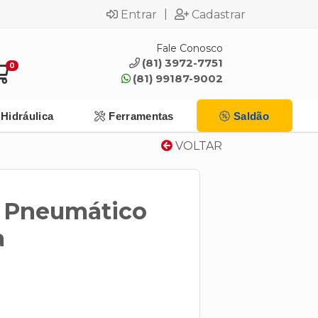
|
Entrar
Cadastrar
Fale Conosco
(81) 3972-7751
0
(81) 99187-9002
Hidráulica
Ferramentas
Saldão
VOLTAR
 Pneumático
a