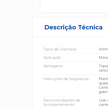
Descrição Técnica
Tipos de Grampos
4mm
Aplicação
Móvei
Vantagens
Trav
velo
Instruções de Segurança
Mant
quai
Cert
gram
Recomendações de
Use 
Armazenamento
carr