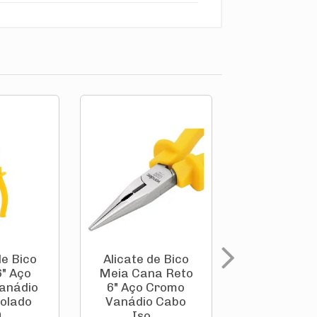
PROMOÇÃO
de Bico
Alicate de Bico
Alicate Uni
" Aço
Meia Cana Reto
8" Aço C
anádio
6" Aço Cromo
Vanádio 
solado
Vanádio Cabo
Isolado 1.000
...
Iso...