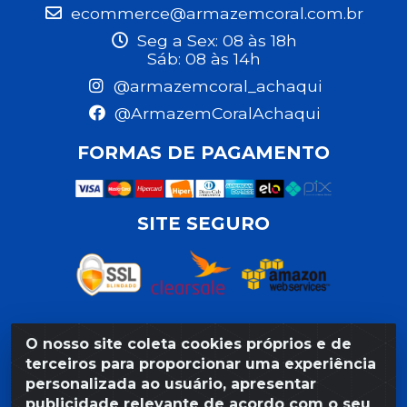
ecommerce@armazemcoral.com.br
Seg a Sex: 08 às 18h
Sáb: 08 às 14h
@armazemcoral_achaqui
@ArmazemCoralAchaqui
FORMAS DE PAGAMENTO
SITE SEGURO
O nosso site coleta cookies próprios e de
Razão Social: Armazém Coral LTDA - Rua da Praia,
terceiros para proporcionar uma experiência
103 - São José - Recife/PE - CEP 50020-550 -
personalizada ao usuário, apresentar
CNPJ 11.623.188/0027-80
publicidade relevante de acordo com o seu