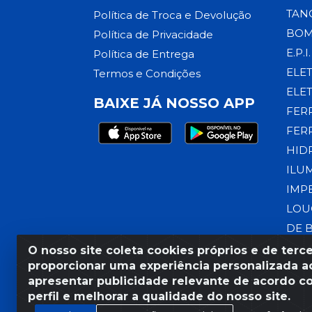
TAN
Política de Troca e Devolução
BOM
Política de Privacidade
E.P.I.
Política de Entrega
ELE
Termos e Condições
ELE
BAIXE JÁ NOSSO APP
FER
FER
HID
ILU
IMP
LOU
DE 
O nosso site coleta cookies próprios e de terce
proporcionar uma experiência personalizada ao
apresentar publicidade relevante de acordo c
Razão Social: Armazém Coral
perfil e melhorar a qualidade do nosso site.