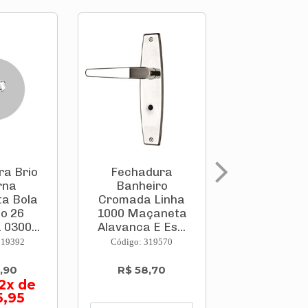
ra Brio
Fechadura
Fechadu
rna
Banheiro
Extern
a Bola
Cromada Linha
Cromada L
o 26
1000 Maçaneta
1000 Maça
0300...
Alavanca E Es...
Alavanca E 
319392
Código: 319570
Código: 319
,90
R$ 58,70
R$ 73,
2x de
5,95