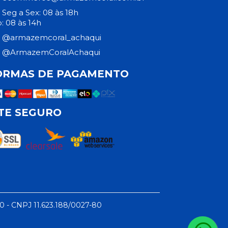
Seg a Sex: 08 às 18h
: 08 às 14h
@armazemcoral_achaqui
@ArmazemCoralAchaqui
ORMAS DE PAGAMENTO
ITE SEGURO
50 - CNPJ 11.623.188/0027-80