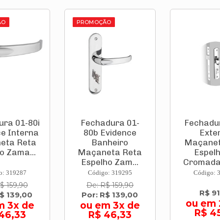
ÃO
PROMOÇÃO
ra 01-80i
Fechadura 01-
Fechadu
e Interna
80b Evidence
Exte
eta Reta
Banheiro
Maçanet
o Zama...
Maçaneta Reta
Espelh
Espelho Zam...
Cromada 
o: 319287
Código: 319295
Código: 
$ 159,90
De: R$ 159,90
R$ 91
R$ 139,00
Por: R$ 139,00
ou em 
m 3x de
ou em 3x de
R$ 4
46,33
R$ 46,33