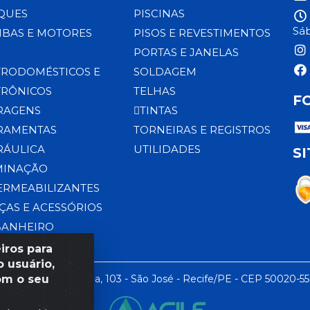
QUES
PISCINAS
Sáb
BAS E MOTORES
PISOS E REVESTIMENTOS
PORTAS E JANELAS
TRODOMÉSTICOS E
SOLDAGEM
TRÔNICOS
TELHAS
F
RAGENS
TINTAS
RAMENTAS
TORNEIRAS E REGISTROS
RÁULICA
UTILIDADES
S
MINAÇÃO
ERMEABILIZANTES
ÇAS E ACESSÓRIOS
BANHEIRO
iros para
 usuário,
om o seu
 LTDA - Rua da Praia, 103 - São José - Recife/PE - CEP 50020-5