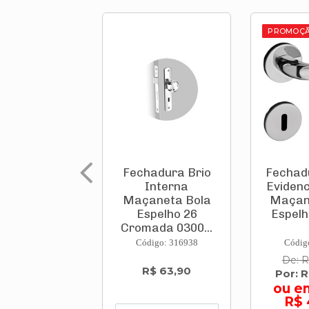
PROMOÇ
Fechadura Brio
Fechadu
Interna
Evidenc
Maçaneta Bola
Maçan
Espelho 26
Espelh
Cromada 0300...
Código: 316938
Códig
De: R
R$ 63,90
Por: 
ou e
R$ 