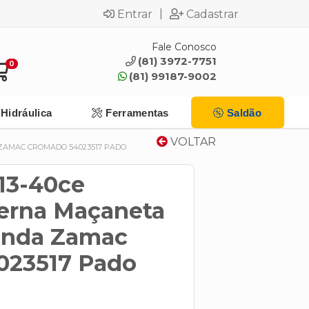
|
Entrar
Cadastrar
Fale Conosco
(81) 3972-7751
0
(81) 99187-9002
Hidráulica
Ferramentas
Saldão
VOLTAR
ZAMAC CROMADO 54023517 PADO
13-40ce
erna Maçaneta
onda Zamac
023517 Pado