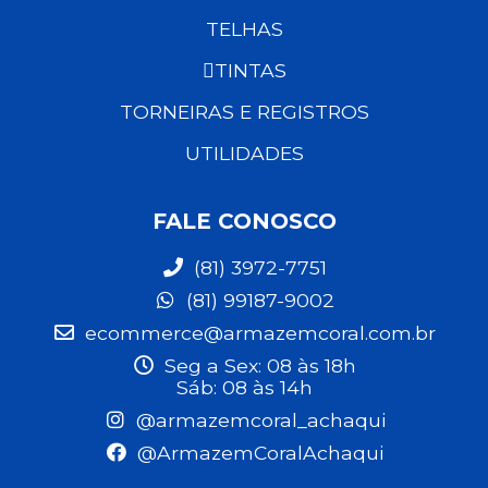
TELHAS
TINTAS
TORNEIRAS E REGISTROS
UTILIDADES
FALE CONOSCO
(81) 3972-7751
(81) 99187-9002
ecommerce@armazemcoral.com.br
Seg a Sex: 08 às 18h
Sáb: 08 às 14h
@armazemcoral_achaqui
@ArmazemCoralAchaqui