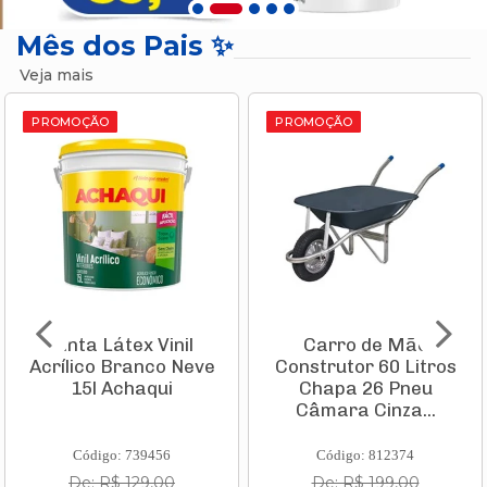
Mês dos Pais ✨
Veja mais
PROMOÇÃO
PROMOÇÃO
Tinta Látex Vinil
Carro de Mão
Acrílico Branco Neve
Construtor 60 Litros
15l Achaqui
Chapa 26 Pneu
Câmara Cinza...
Código: 739456
Código: 812374
De: R$ 129,00
De: R$ 199,00