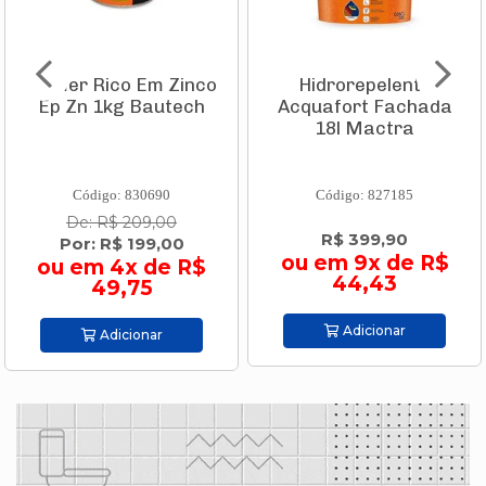
Primer Rico Em Zinco
Hidrorepelente
Ep Zn 1kg Bautech
Acquafort Fachada
18l Mactra
Código: 830690
Código: 827185
De: R$ 209,00
R$ 399,90
Por: R$ 199,00
ou em 9x de R$
ou em 4x de R$
44,43
49,75
Adicionar
Adicionar