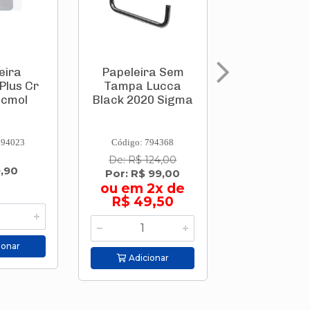
eira
Papeleira Sem
Papelei
Plus Cr
Tampa Lucca
Vertical 
icmol
Black 2020 Sigma
Chão C
Reserva F
Croma
009360.
794023
Código: 794368
Código: 800
De: R$ 124,00
,90
R$ 413,
Por: R$ 99,00
ou em 10
ou em 2x de
R$ 41,
R$ 49,50
ionar
Adicion
Adicionar