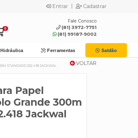
|
Entrar
Cadastrar
Fale Conosco
(81) 3972-7751
0
(81) 99187-9002
Hidráulica
Ferramentas
Saldão
VOLTAR
00M STANDARD 002.418 JACKWAL
ara Papel
olo Grande 300m
2.418 Jackwal