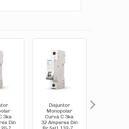
ntor
Disjuntor
Disjunt
olar
Monopolar
Monopol
C 3ka
Curva C 3ka
Curva C 
res Din
32 Amperes Din
63 Ampere
20-7...
Br 5sl1 132-7...
Br 5sl1 163