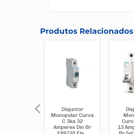
Produtos Relacionados
Disjuntor
Dis
Monopolar Curva
Mon
C 3ka 32
Curv
Amperes Din Br
13 Amp
E89120 Ele...
Br 5sl