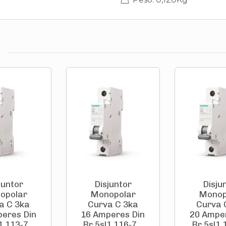
juntor
Disjuntor
Disju
opolar
Monopolar
Monop
a C 3ka
Curva C 3ka
Curva 
eres Din
16 Amperes Din
20 Ampe
1 113-7...
Br 5sl1 116-7...
Br 5sl1 1