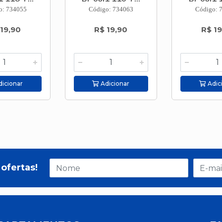
o: 734055
Código: 734063
Código: 
 19,90
R$ 19,90
R$ 19
icionar
Adicionar
Adic
ofertas!