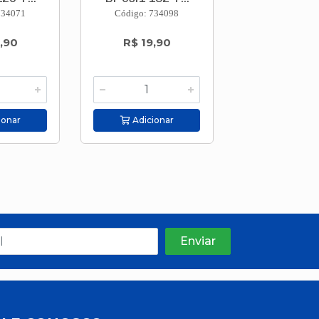
734071
Código: 734098
Código: 734
,90
R$ 19,90
R$ 31,9
ionar
Adicionar
Adicion