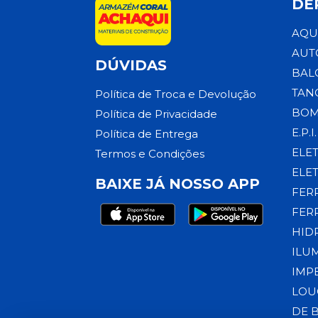
DE
AQU
AUT
DÚVIDAS
BAL
TAN
Política de Troca e Devolução
BOM
Política de Privacidade
E.P.I.
Política de Entrega
ELE
Termos e Condições
ELE
BAIXE JÁ NOSSO APP
FER
FER
HID
ILU
IMP
LOU
DE 