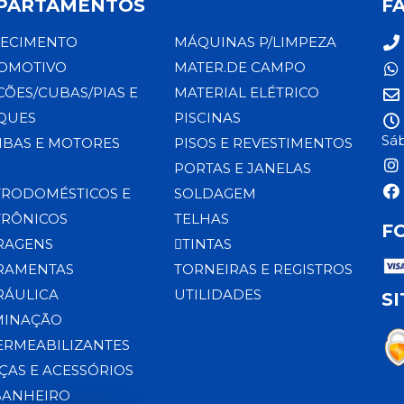
PARTAMENTOS
F
ECIMENTO
MÁQUINAS P/LIMPEZA
OMOTIVO
MATER.DE CAMPO
CÕES/CUBAS/PIAS E
MATERIAL ELÉTRICO
QUES
PISCINAS
Sáb
BAS E MOTORES
PISOS E REVESTIMENTOS
PORTAS E JANELAS
TRODOMÉSTICOS E
SOLDAGEM
TRÔNICOS
TELHAS
F
RAGENS
TINTAS
RAMENTAS
TORNEIRAS E REGISTROS
RÁULICA
UTILIDADES
S
MINAÇÃO
ERMEABILIZANTES
ÇAS E ACESSÓRIOS
BANHEIRO