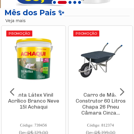
Mês dos Pais ✨
Veja mais
PROMOÇÃO
PROMOÇÃO
Tinta Látex Vinil
Carro de Mão
Acrílico Branco Neve
Construtor 60 Litros
15l Achaqui
Chapa 26 Pneu
Câmara Cinza...
Código: 739456
Código: 812374
De: R$ 129,00
De: R$ 199,00