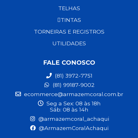
TELHAS
TINTAS
TORNEIRAS E REGISTROS
UTILIDADES
FALE CONOSCO
(81) 3972-7751
(81) 99187-9002
ecommerce@armazemcoral.com.br
Seg a Sex: 08 às 18h
Sáb: 08 às 14h
@armazemcoral_achaqui
@ArmazemCoralAchaqui