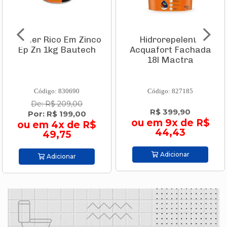
Primer Rico Em Zinco
Hidrorepelente
Ep Zn 1kg Bautech
Acquafort Fachada
18l Mactra
Código: 830690
Código: 827185
De: R$ 209,00
R$ 399,90
Por: R$ 199,00
ou em 9x de R$
ou em 4x de R$
44,43
49,75
Adicionar
Adicionar