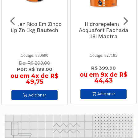
Primer Rico Em Zinco
Hidrorepelente
Ep Zn 1kg Bautech
Acquafort Fachada
18l Mactra
Código: 830690
Código: 827185
De: R$ 209,00
R$ 399,90
Por: R$ 199,00
ou em 9x de R$
ou em 4x de R$
44,43
49,75
Adicionar
Adicionar