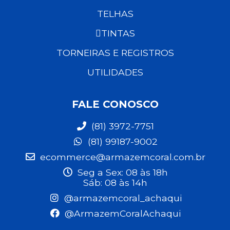
TELHAS
TINTAS
TORNEIRAS E REGISTROS
UTILIDADES
FALE CONOSCO
(81) 3972-7751
(81) 99187-9002
ecommerce@armazemcoral.com.br
Seg a Sex: 08 às 18h
Sáb: 08 às 14h
@armazemcoral_achaqui
@ArmazemCoralAchaqui