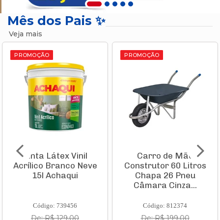
Mês dos Pais ✨
Veja mais
PROMOÇÃO
PROMOÇÃO
Tinta Látex Vinil
Carro de Mão
Acrílico Branco Neve
Construtor 60 Litros
15l Achaqui
Chapa 26 Pneu
Câmara Cinza...
Código: 739456
Código: 812374
De: R$ 129,00
De: R$ 199,00