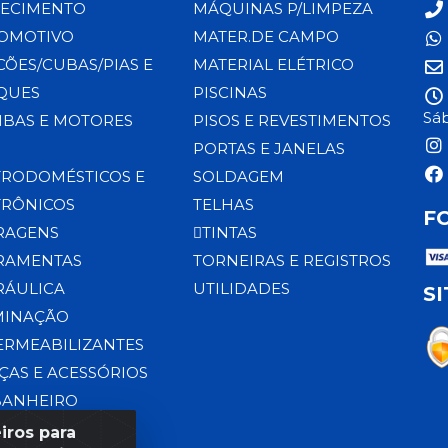
ECIMENTO
MÁQUINAS P/LIMPEZA
OMOTIVO
MATER.DE CAMPO
CÕES/CUBAS/PIAS E
MATERIAL ELÉTRICO
QUES
PISCINAS
Sáb
BAS E MOTORES
PISOS E REVESTIMENTOS
PORTAS E JANELAS
TRODOMÉSTICOS E
SOLDAGEM
TRÔNICOS
TELHAS
F
RAGENS
TINTAS
RAMENTAS
TORNEIRAS E REGISTROS
RÁULICA
UTILIDADES
S
MINAÇÃO
ERMEABILIZANTES
ÇAS E ACESSÓRIOS
BANHEIRO
iros para