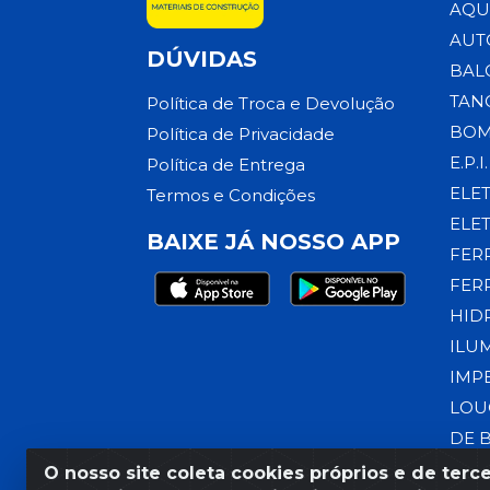
AQU
AUT
DÚVIDAS
BAL
TAN
Política de Troca e Devolução
BOM
Política de Privacidade
E.P.I.
Política de Entrega
ELE
Termos e Condições
ELE
BAIXE JÁ NOSSO APP
FER
FER
HID
ILU
IMP
LOU
DE 
O nosso site coleta cookies próprios e de terce