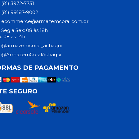
(81) 3972-7751
(81) 99187-9002
ecommerce@armazemcoral.com.br
Seg a Sex: 08 às 18h
: 08 às 14h
@armazemcoral_achaqui
@ArmazemCoralAchaqui
ORMAS DE PAGAMENTO
ITE SEGURO