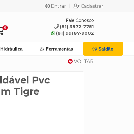
|
Entrar
Cadastrar
Fale Conosco
(81) 3972-7751
0
(81) 99187-9002
Hidráulica
Ferramentas
Saldão
VOLTAR
ldável Pvc
m Tigre