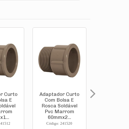
r Curto
Adaptador Curto
Adaptador
lsa E
Com Bolsa E
Anel Ved
oldável
Rosca Soldável
Para Ca
arrom
Pvc Marrom
D'Água Sol
1...
60mmx2...
Pvc Ma.
241512
Código: 241520
Código: 241