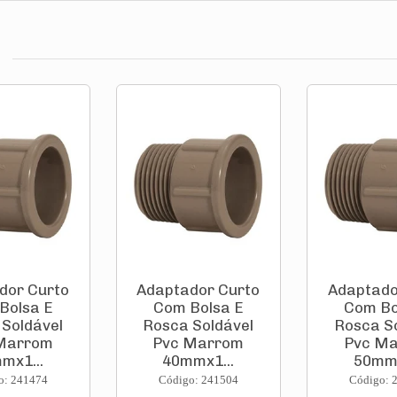
dor Curto
Adaptador Curto
Adaptado
Bolsa E
Com Bolsa E
Com Bo
Soldável
Rosca Soldável
Rosca S
Marrom
Pvc Marrom
Pvc M
mx1...
40mmx1...
50mmx
o: 241474
Código: 241504
Código: 