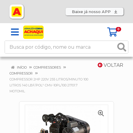
Baixe já nosso APP
0
VOLTAR
INÍCIO
COMPRESSORES
COMPRESSOR
COMPRESSOR 2HP 220V 255 LITROS/MINUTO 100
LITROS 140 LBF/POL² CMV-10PL/100 21701.7
MOTOMIL